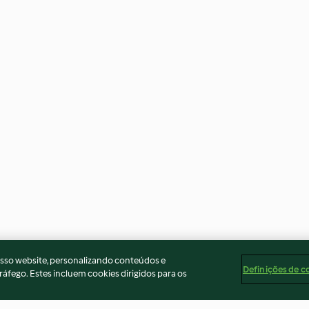
osso website, personalizando conteúdos e
Definições de c
ráfego. Estes incluem cookies dirigidos para os