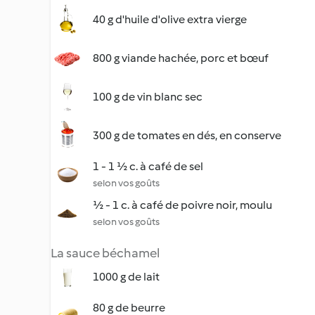
40 g d'huile d'olive extra vierge
800 g viande hachée, porc et bœuf
100 g de vin blanc sec
300 g de tomates en dés, en conserve
1 - 1 ½ c. à café de sel
selon vos goûts
½ - 1 c. à café de poivre noir, moulu
selon vos goûts
La sauce béchamel
1000 g de lait
80 g de beurre