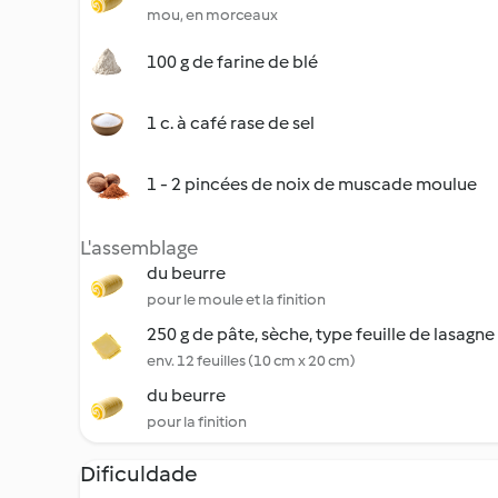
mou, en morceaux
100 g de farine de blé
1 c. à café rase de sel
1 - 2 pincées de noix de muscade moulue
L'assemblage
du beurre
pour le moule et la finition
250 g de pâte, sèche, type feuille de lasagne
env. 12 feuilles (10 cm x 20 cm)
du beurre
pour la finition
Dificuldade