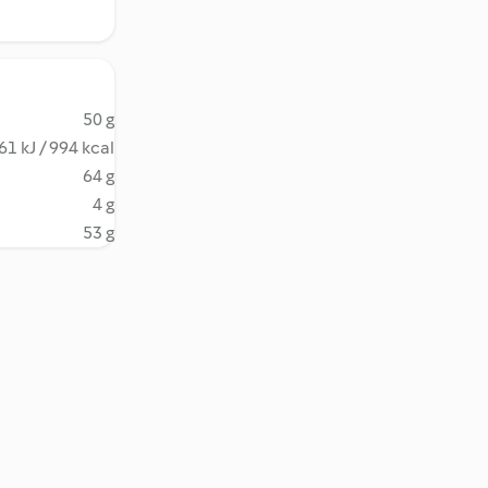
50 g
61 kJ / 994 kcal
64 g
4 g
53 g