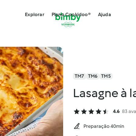
Explorar
Plano Cookidoo®
Ajuda
TM7
TM6
TM5
Lasagne à l
4.6
83 ava
Preparação 40min