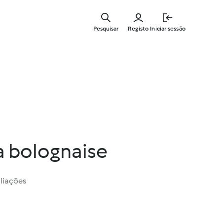
Saltar
para
Pesquisar
Registo
Iniciar sessão
o
conteúdo
principal
a bolognaise
liações