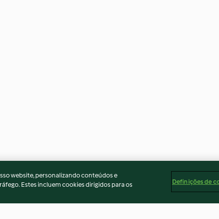
osso website, personalizando conteúdos e
Definições de c
ráfego. Estes incluem cookies dirigidos para os