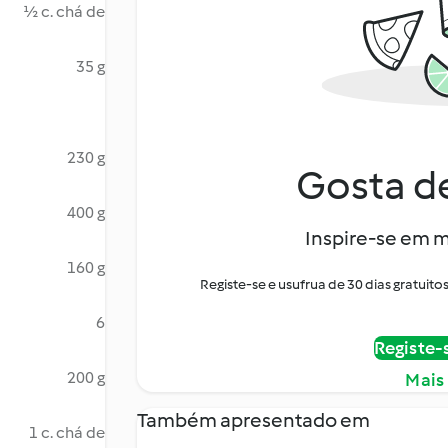
½ c. chá de
35 g
230 g
Gosta de
400 g
Inspire-se em m
160 g
Registe-se e usufrua de 30 dias gratui
6
Registe-
200 g
Mais
Também apresentado em
1 c. chá de