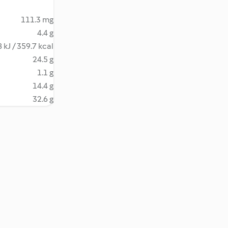
111.3 mg
4.4 g
 kJ / 359.7 kcal
24.5 g
1.1 g
14.4 g
32.6 g