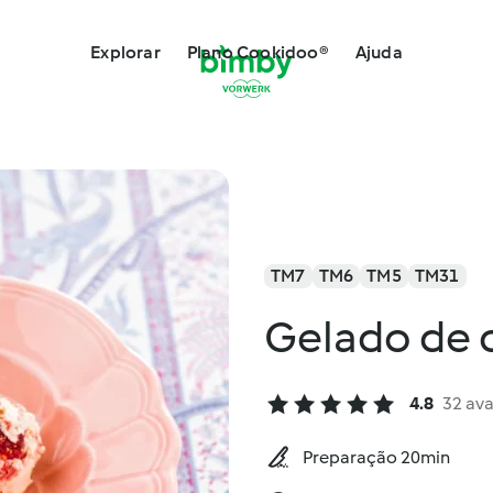
Explorar
Plano Cookidoo®
Ajuda
TM7
TM6
TM5
TM31
Gelado de 
4.8
32 ava
Preparação 20min