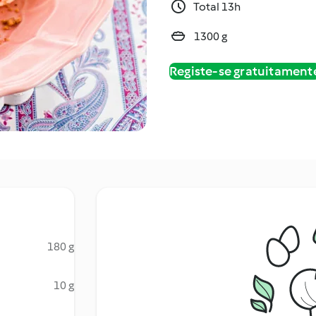
Total 13h
1300 g
Registe-se gratuitament
180 g
10 g