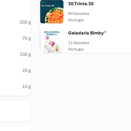
30.Trinta.30
90 Receitas
Portugal
200 g
Geladaria Bimby®
70 g
11 Receitas
Portugal
100 g
20 g
10 g