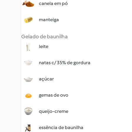
canela em pó
manteiga
Gelado de baunilha
leite
natas c/ 35% de gordura
açúcar
gemas de ovo
queijo-creme
essência de baunilha