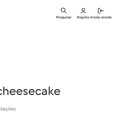
Saltar
para
Pesquisar
Registo
Iniciar sessão
o
conteúdo
principal
cheesecake
liações