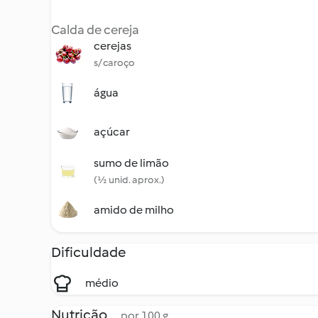
Calda de cereja
cerejas
s/ caroço
água
açúcar
sumo de limão
(½ unid. aprox.)
amido de milho
Dificuldade
médio
Nutrição
por 100 g