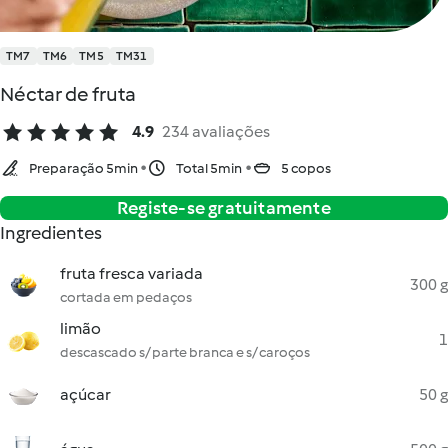
TM7
TM6
TM5
TM31
Néctar de fruta
4.9
234 avaliações
Preparação 5min
Total 5min
5 copos
Registe-se gratuitamente
Ingredientes
fruta fresca variada
300 g
cortada em pedaços
limão
1
descascado s/ parte branca e s/ caroços
açúcar
50 g