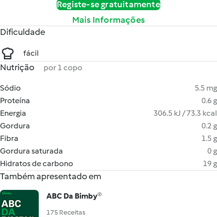
Registe-se gratuitamente
Mais Informações
Dificuldade
fácil
Nutrição
por 1 copo
Sódio
5.5 mg
Proteína
0.6 g
Energia
306.5 kJ / 73.3 kcal
Gordura
0.2 g
Fibra
1.5 g
Gordura saturada
0 g
Hidratos de carbono
19 g
Também apresentado em
ABC Da Bimby®
175 Receitas