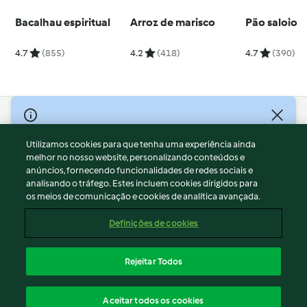
Bacalhau espiritual
Arroz de marisco
Pão saloio
4.7
(855)
4.2
(418)
4.7
(390)
© Copyright 2026
Utilizamos cookies para que tenha uma experiência ainda
Termos de Utilização
melhor no nosso website, personalizando conteúdos e
Aviso sobre Proteção de Dados
anúncios, fornecendo funcionalidades de redes sociais e
Aviso
analisando o tráfego. Estes incluem cookies dirigidos para
os meios de comunicação e cookies de analítica avançada.
Apoio legal
Cookies
Definições de cookies
Conteúdo do relatório
Rescisão do contrato
Rejeitar Todos
Declaração de acessibilidade
Português
Aceitar todos os cookies