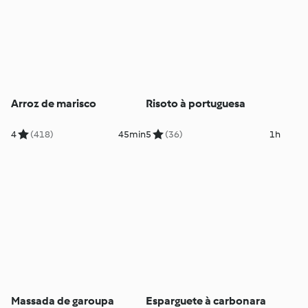
Arroz de marisco
Risoto à portuguesa
4
(418)
45min
5
(36)
1h
Massada de garoupa
Esparguete à carbonara