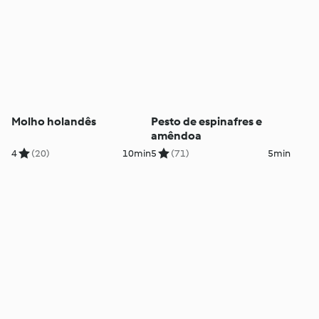
Molho holandês
Pesto de espinafres e
amêndoa
4
(20)
10min
5
(71)
5min