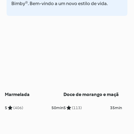
Bimby®. Bem-vindo a um novo estilo de vida.
Marmelada
Doce de morango e maçã
5
(406)
50min
5
(113)
35min