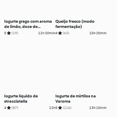
Iogurte grego com aroma
Queijo fresco (modo
de limão, doce de
fermentação)
framboesa e granola
5
(19)
11h 20min
4
(63)
15h 20min
Iogurte líquido de
Iogurte de mirtilos na
stracciatella
Varoma
4
(87)
12h
5
(116)
13h 10min