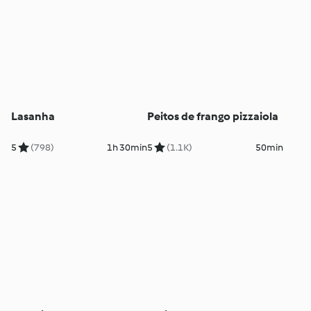
Lasanha
Peitos de frango pizzaiola
5
(798)
1h 30min
5
(1.1K)
50min