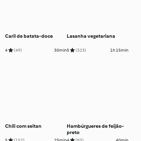
Caril de batata-doce
Lasanha vegetariana
4
(49)
30min
5
(323)
1h 15min
Chili com seitan
Hambúrgueres de feijão-
preto
5
(152)
25min
4
(83)
40min