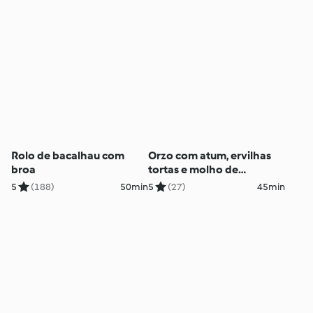
Rolo de bacalhau com
Orzo com atum, ervilhas
broa
tortas e molho de
manjericão
5
(188)
50min
5
(27)
45min