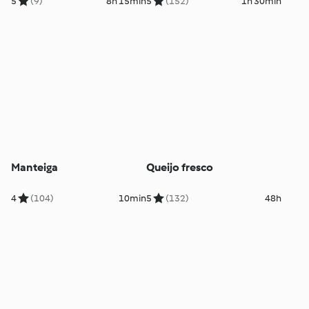
5
(9)
8h 15min
5
(152)
1h 30min
Manteiga
Queijo fresco
4
(104)
10min
5
(132)
48h