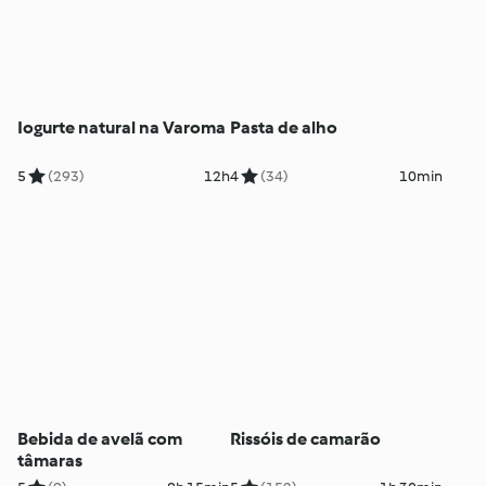
Iogurte natural na Varoma
Pasta de alho
5
(293)
12h
4
(34)
10min
Bebida de avelã com
Rissóis de camarão
tâmaras