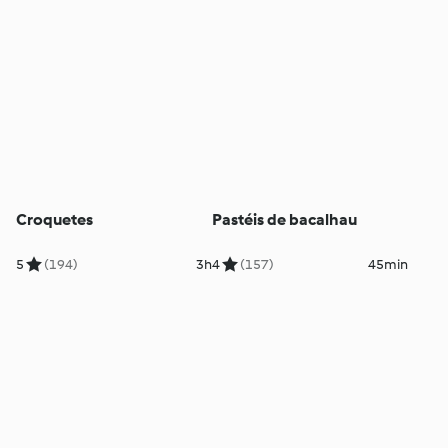
Croquetes
Pastéis de bacalhau
5
(194)
3h
4
(157)
45min