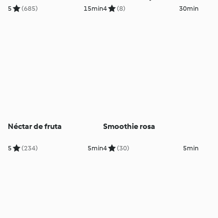
5
(685)
15min
4
(8)
30min
Néctar de fruta
Smoothie rosa
5
(234)
5min
4
(30)
5min