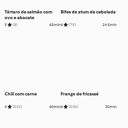
Tártaro de salmão com
Bifes de atum de cebolada
ovo e abacate
5
(8)
45min
4
(75)
1h 5min
Chili com carne
Frango de fricassé
4
(532)
40min
4
(530)
30min