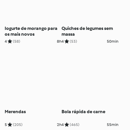
Iogurte de morango para
Quiches de legumes sem
os mais novos
massa
4
(58)
8h
4
(53)
50min
Merendas
Bola rápida de carne
5
(205)
2h
4
(465)
55min