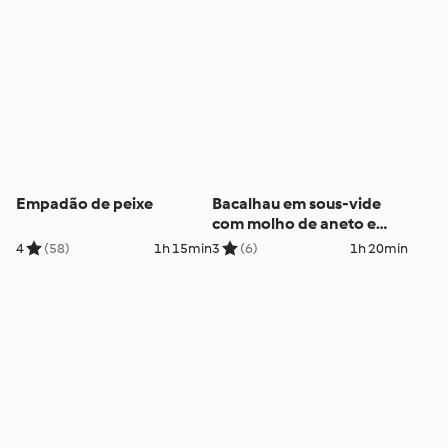
Empadão de peixe
Bacalhau em sous-vide
com molho de aneto e
puré de pimentos assados
4
(58)
1h 15min
3
(6)
1h 20min