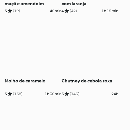
maçã e amendoim
com laranja
5
(19)
40min
4
(42)
1h 15min
Molho de caramelo
Chutney de cebola roxa
5
(158)
1h 30min
5
(143)
24h