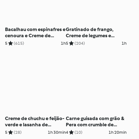
Bacalhau com espinafres e
Gratinado de frango,
cenoura e Creme de
Creme de legumes e
curgete e cenoura
Papelotes de fruta
5
(615)
1h
5
(204)
1h
Creme de chuchu e feijão-
Carne guisada com grão &
verde e lasanha de
Pera com crumble de
abóbora e cogumelos
amêndoa
5
(28)
1h 30min
4
(10)
1h 20min