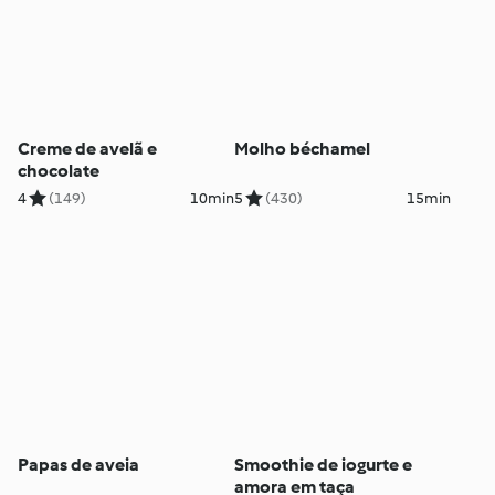
Creme de avelã e
Molho béchamel
chocolate
4
(149)
10min
5
(430)
15min
Papas de aveia
Smoothie de iogurte e
amora em taça