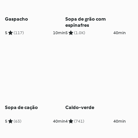
Gaspacho
Sopa de grão com
espinafres
5
(117)
10min
5
(1.0K)
40min
Sopa de cação
Caldo-verde
5
(63)
40min
4
(741)
40min