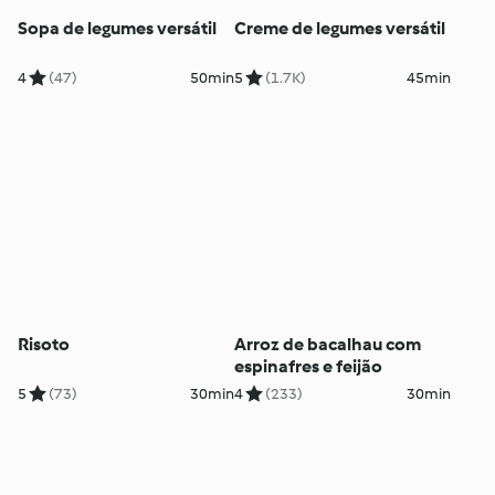
Sopa de legumes versátil
Creme de legumes versátil
4
(47)
50min
5
(1.7K)
45min
Risoto
Arroz de bacalhau com
espinafres e feijão
5
(73)
30min
4
(233)
30min