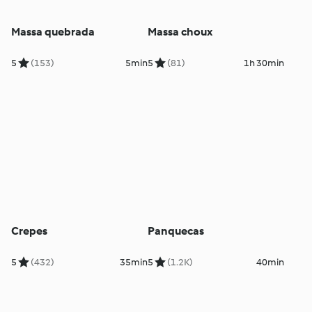
Massa quebrada
Massa choux
5
(153)
5min
5
(81)
1h 30min
Crepes
Panquecas
5
(432)
35min
5
(1.2K)
40min