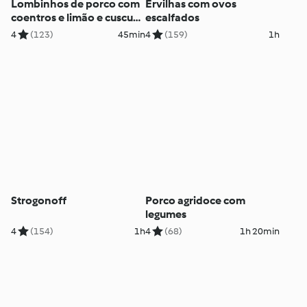
Lombinhos de porco com
Ervilhas com ovos
coentros e limão e cuscuz
escalfados
com bacon
4
(123)
45min
4
(159)
1h
Strogonoff
Porco agridoce com
legumes
4
(154)
1h
4
(68)
1h 20min