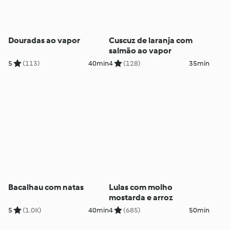
Douradas ao vapor
Cuscuz de laranja com
salmão ao vapor
5
(113)
40min
4
(128)
35min
Bacalhau com natas
Lulas com molho
mostarda e arroz
5
(1.0K)
40min
4
(685)
50min