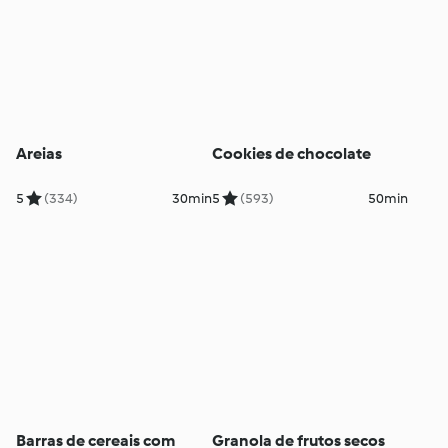
Areias
Cookies de chocolate
5
(334)
30min
5
(593)
50min
Barras de cereais com
Granola de frutos secos