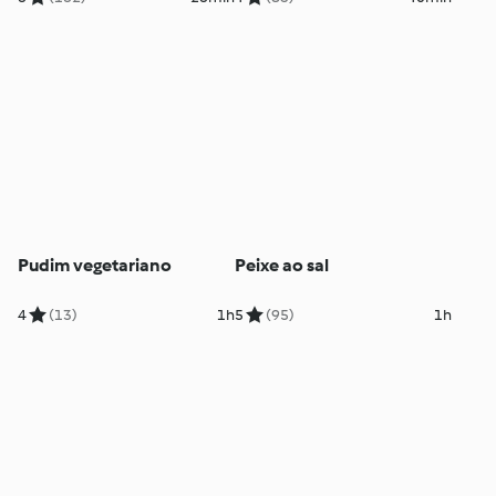
Pudim vegetariano
Peixe ao sal
4
(13)
1h
5
(95)
1h