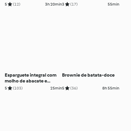
5
(12)
3h 20min
3
(17)
55min
Esparguete integral com
Brownie de batata-doce
molho de abacate e
'parmesão' vegan
5
(103)
25min
5
(36)
8h 55min