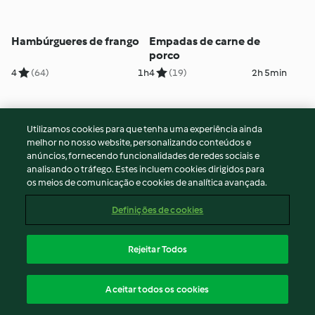
Hambúrgueres de frango
Empadas de carne de
porco
4
(64)
1h
4
(19)
2h 5min
Utilizamos cookies para que tenha uma experiência ainda
melhor no nosso website, personalizando conteúdos e
anúncios, fornecendo funcionalidades de redes sociais e
analisando o tráfego. Estes incluem cookies dirigidos para
os meios de comunicação e cookies de analítica avançada.
Definições de cookies
Pão rústico
Pão de água
Rejeitar Todos
4
(11)
2h
5
(1.8K)
4h
Aceitar todos os cookies