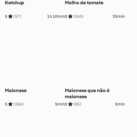
Ketchup
Molho de tomate
5
(57)
1h 10min
5
(365)
35min
Maionese
Maionese que não é
maionese
5
(384)
5min
5
(85)
5min