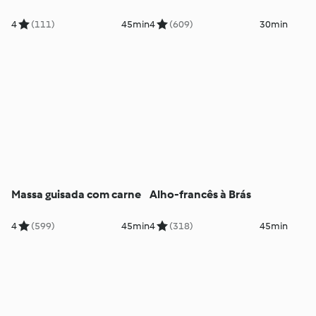
4
(111)
45min
4
(609)
30min
Massa guisada com carne
Alho-francês à Brás
4
(599)
45min
4
(318)
45min