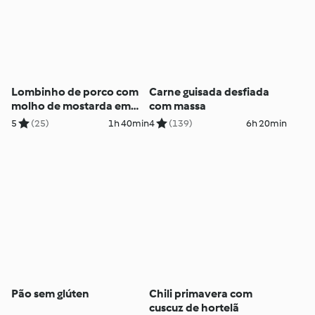
Lombinho de porco com
Carne guisada desfiada
molho de mostarda em
com massa
sous-vide e cuscuz de
5
(25)
1h 40min
4
(139)
6h 20min
ervilhas
Pão sem glúten
Chili primavera com
cuscuz de hortelã