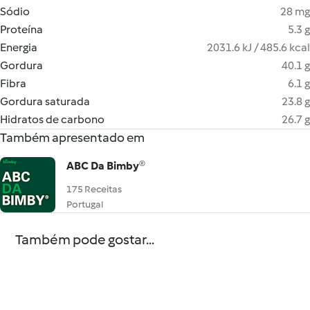
Sódio
28 mg
Proteína
5.3 g
Energia
2031.6 kJ / 485.6 kcal
Gordura
40.1 g
Fibra
6.1 g
Gordura saturada
23.8 g
Hidratos de carbono
26.7 g
Também apresentado em
ABC Da Bimby®
175 Receitas
Portugal
Também pode gostar...