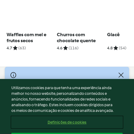
Waffles com mel e
Churros com
Glacê
frutos secos
chocolate quente
4.7
(63)
4.6
(116)
4.8
(54)
© Copyright 2026
Utilizamos cookies para que tenha uma experiência ainda
Termos de Utilização
melhor no nosso website, personalizando conteúdos e
Aviso sobre Proteção de Dados
anúncios, fornecendo funcionalidades de redes sociais e
Aviso
analisando o tráfego. Estes incluem cookies dirigidos para
os meios de comunicação e cookies de analítica avançada.
Apoio legal
Cookies
Definições de cookies
Conteúdo do relatório