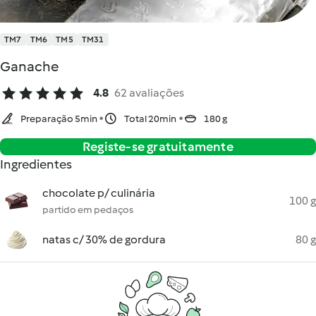
TM7
TM6
TM5
TM31
Ganache
4.8
62 avaliações
Preparação 5min
Total 20min
180 g
Registe-se gratuitamente
Ingredientes
chocolate p/ culinária
100 g
partido em pedaços
natas c/ 30% de gordura
80 g