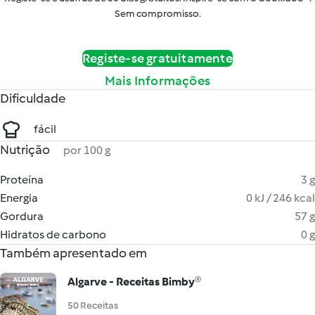
Sem compromisso.
Registe-se gratuitamente
Mais Informações
Dificuldade
fácil
Nutrição
por 100 g
Proteína
3 g
Energia
0 kJ / 246 kcal
Gordura
57 g
Hidratos de carbono
0 g
Também apresentado em
Algarve - Receitas Bimby®
50 Receitas