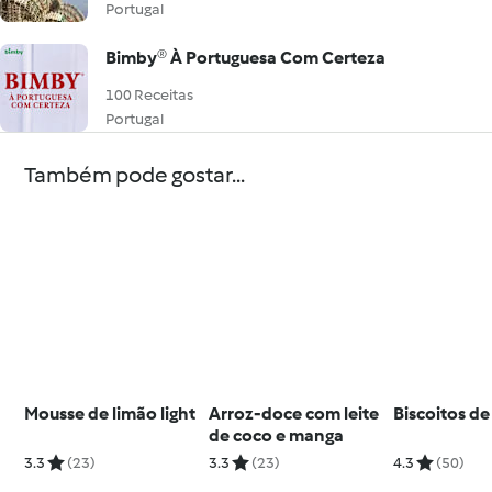
Portugal
Bimby® À Portuguesa Com Certeza
100 Receitas
Portugal
Também pode gostar...
Mousse de limão light
Arroz-doce com leite
Biscoitos d
de coco e manga
3.3
(23)
3.3
(23)
4.3
(50)