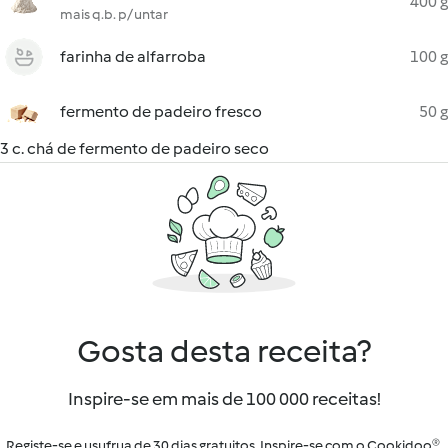
400 g
mais q.b. p/ untar
farinha de alfarroba
100 g
fermento de padeiro fresco
50 g
3 c. chá de fermento de padeiro seco
Gosta desta receita?
Inspire-se em mais de 100 000 receitas!
Registe-se e usufrua de 30 dias gratuitos. Inspire-se com o Cookidoo®.