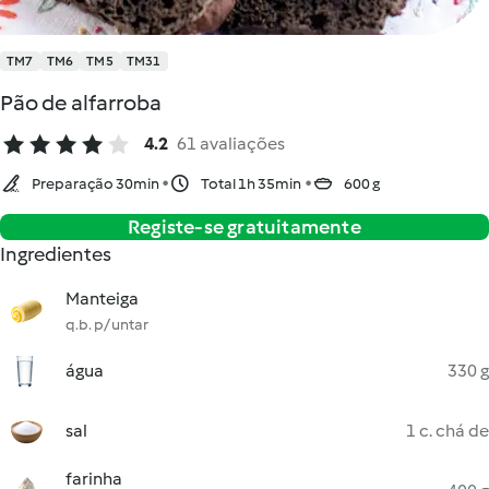
TM7
TM6
TM5
TM31
Pão de alfarroba
4.2
61 avaliações
Preparação 30min
Total 1h 35min
600 g
Registe-se gratuitamente
Ingredientes
Manteiga
q.b. p/ untar
água
330 g
sal
1 c. chá de
farinha