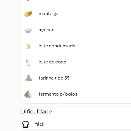
manteiga
açúcar
leite condensado
leite de coco
farinha tipo 55
fermento p/ bolos
Dificuldade
fácil