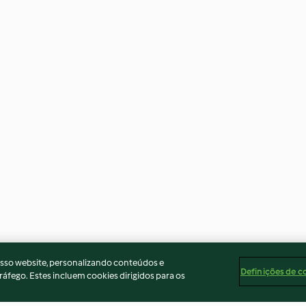
osso website, personalizando conteúdos e
Definições de c
ráfego. Estes incluem cookies dirigidos para os