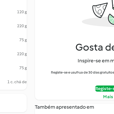
120 g
220 g
75 g
Gosta de
220 g
Inspire-se em m
75 g
Registe-se e usufrua de 30 dias gratui
1 c. chá de
Registe-
Mais
Também apresentado em