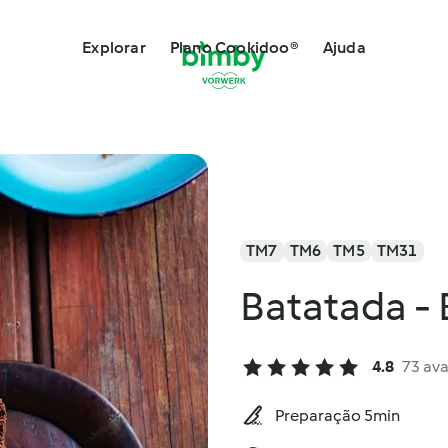
Explorar
Plano Cookidoo®
Ajuda
TM7
TM6
TM5
TM31
Batatada - 
4.8
73 ava
Preparação 5min