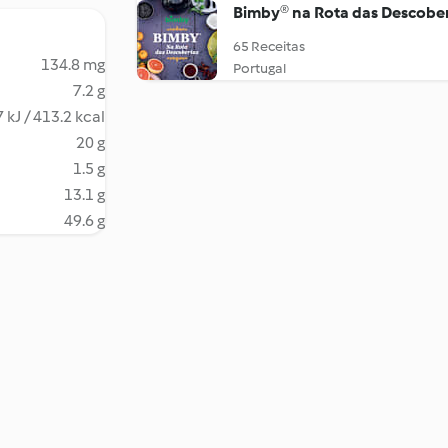
Bimby® na Rota das Descobe
65 Receitas
134.8 mg
Portugal
7.2 g
 kJ / 413.2 kcal
20 g
1.5 g
13.1 g
49.6 g