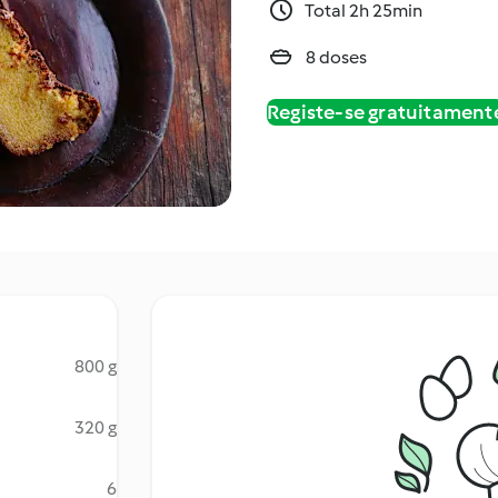
Total 2h 25min
8 doses
Registe-se gratuitament
800 g
320 g
6