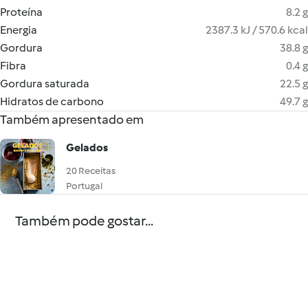
Proteína
8.2 g
Energia
2387.3 kJ / 570.6 kcal
Gordura
38.8 g
Fibra
0.4 g
Gordura saturada
22.5 g
Hidratos de carbono
49.7 g
Também apresentado em
Gelados
20 Receitas
Portugal
Também pode gostar...