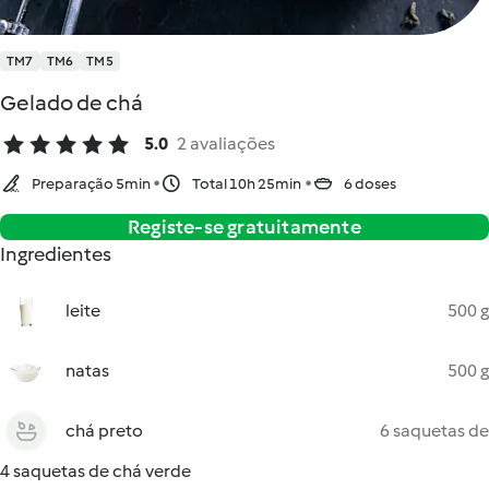
TM7
TM6
TM5
Gelado de chá
5.0
2 avaliações
Preparação 5min
Total 10h 25min
6 doses
Registe-se gratuitamente
Ingredientes
leite
500 g
natas
500 g
chá preto
6 saquetas de
4 saquetas de chá verde