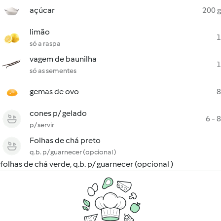
açúcar
200 g
limão
1
só a raspa
vagem de baunilha
1
só as sementes
gemas de ovo
8
cones p/ gelado
6 - 8
p/ servir
Folhas de chá preto
q.b. p/ guarnecer (opcional )
folhas de chá verde, q.b. p/ guarnecer (opcional )