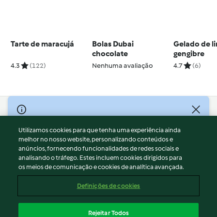
Tarte de maracujá
Bolas Dubai
Gelado de 
chocolate
gengibre
4.3
(122)
Nenhuma avaliação
4.7
(6)
© Copyright 2026
Utilizamos cookies para que tenha uma experiência ainda
Termos de Utilização
melhor no nosso website, personalizando conteúdos e
Aviso sobre Proteção de Dados
anúncios, fornecendo funcionalidades de redes sociais e
Aviso
analisando o tráfego. Estes incluem cookies dirigidos para
os meios de comunicação e cookies de analítica avançada.
Apoio legal
Cookies
Definições de cookies
Conteúdo do relatório
Rescisão do contrato
Rejeitar Todos