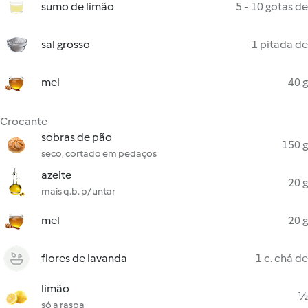
sumo de limão
5 - 10 gotas de
sal grosso
1 pitada de
mel
40 g
Crocante
sobras de pão
150 g
seco, cortado em pedaços
azeite
20 g
mais q.b. p/ untar
mel
20 g
flores de lavanda
1 c. chá de
limão
½
só a raspa