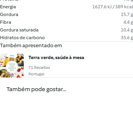
Energia
1627.6 kJ / 389 kcal
Gordura
25.7 g
Fibra
4.4 g
Gordura saturada
10.4 g
Hidratos de carbono
35.6 g
Também apresentado em
Terra verde, saúde à mesa
71 Receitas
Portugal
Também pode gostar...