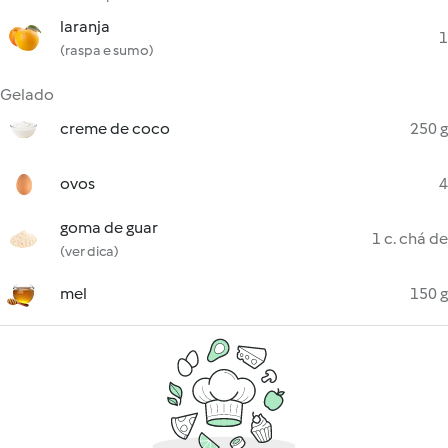
laranja
1
(raspa e sumo)
Gelado
creme de coco
250 g
ovos
4
goma de guar
1 c. chá de
(ver dica)
mel
150 g