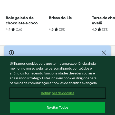
Bolo gelado de
Brisas do Lis
Tarte de cho
chocolate e coco
avelã
4.4
(16)
4.6
(28)
4.0
(23)
© Copyright 2026
Utilizamos cookies para que tenha uma experiência ainda
Termos de Utilização
melhor no nosso website, personalizando conteúdos e
Aviso sobre Proteção de Dados
anúncios, fornecendo funcionalidades de redes sociais e
Aviso
analisando o tráfego. Estes incluem cookies dirigidos para
os meios de comunicação e cookies de analítica avançada.
Apoio legal
Cookies
Definições de cookies
Conteúdo do relatório
Rescisão do contrato
Rejeitar Todos
Declaração de acessibilidade