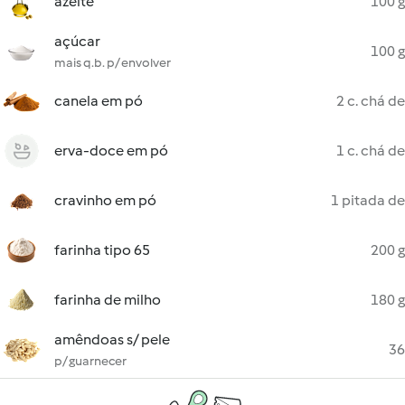
azeite
100 g
açúcar
100 g
mais q.b. p/ envolver
canela em pó
2 c. chá de
erva-doce em pó
1 c. chá de
cravinho em pó
1 pitada de
farinha tipo 65
200 g
farinha de milho
180 g
amêndoas s/ pele
36
p/ guarnecer