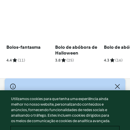
Bolos-fantasma
Bolo de abóbora de
Bolo de ab
Halloween
4.4
(11)
3.8
(25)
4.3
(16)
© Copyright 2026
Utilizamos cookies para que tenha uma experiência ainda
Termos de Utilização
melhor no nosso website, personalizando conteúdos e
Aviso sobre Proteção de Dados
anúncios, fornecendo funcionalidades de redes sociais e
Aviso
analisando o tráfego. Estes incluem cookies dirigidos para
os meios de comunicação e cookies de analítica avançada.
Apoio legal