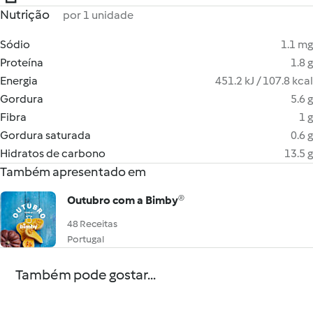
Nutrição
por 1 unidade
Sódio
1.1 mg
Proteína
1.8 g
Energia
451.2 kJ / 107.8 kcal
Gordura
5.6 g
Fibra
1 g
Gordura saturada
0.6 g
Hidratos de carbono
13.5 g
Também apresentado em
Outubro com a Bimby®
48 Receitas
Portugal
Também pode gostar...