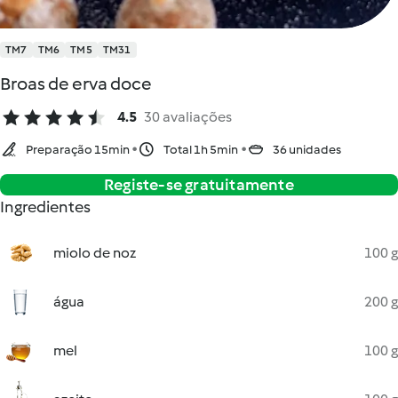
TM7
TM6
TM5
TM31
Broas de erva doce
4.5
30 avaliações
Preparação 15min
Total 1h 5min
36 unidades
Registe-se gratuitamente
Ingredientes
miolo de noz
100 g
água
200 g
mel
100 g