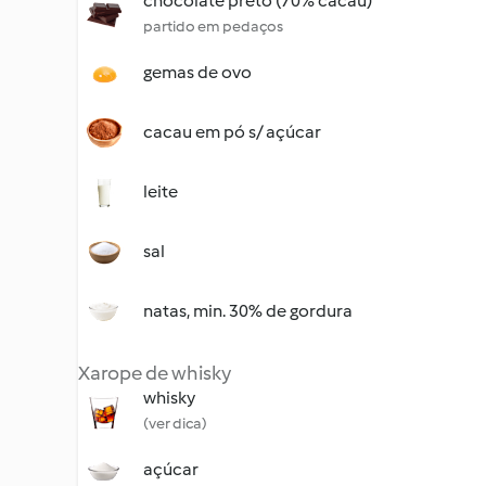
chocolate preto (70% cacau)
partido em pedaços
gemas de ovo
cacau em pó s/ açúcar
leite
sal
natas, min. 30% de gordura
Xarope de whisky
whisky
(ver dica)
açúcar