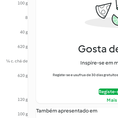
100 g
8
40 g
Gosta de
620 g
¼ c. chá de
Inspire-se em m
Registe-se e usufrua de 30 dias gratui
620 g
Registe-
120 g
Mais
Também apresentado em
100 g