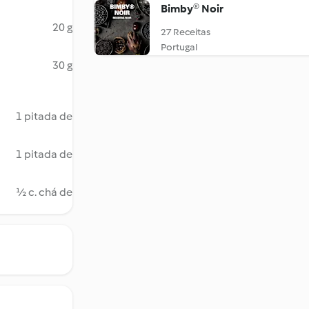
Bimby® Noir
20 g
27 Receitas
Portugal
30 g
1 pitada de
1 pitada de
½ c. chá de