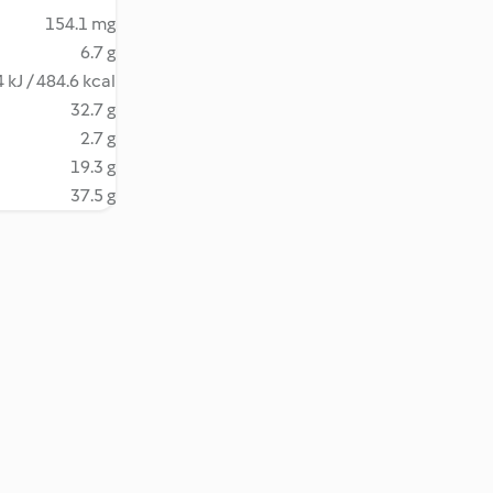
154.1 mg
6.7 g
 kJ / 484.6 kcal
32.7 g
2.7 g
19.3 g
37.5 g