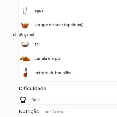
água
xarope de ácer (opcional)
30 g mel
sal
canela em pó
extrato de baunilha
Dificuldade
fácil
Nutrição
por 1 dose