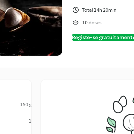
Total 14h 20min
10 doses
Registe-se gratuitament
150 g
1