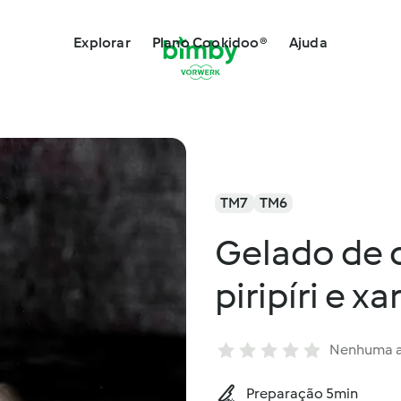
Explorar
Plano Cookidoo®
Ajuda
TM7
TM6
Gelado de 
piripíri e x
Nenhuma a
Preparação 5min