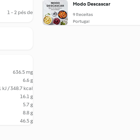
Modo Descascar
1 - 2 pés de
9 Receitas
Portugal
636.5 mg
6.6 g
 kJ / 348.7 kcal
16.1 g
5.7 g
8.8 g
46.5 g