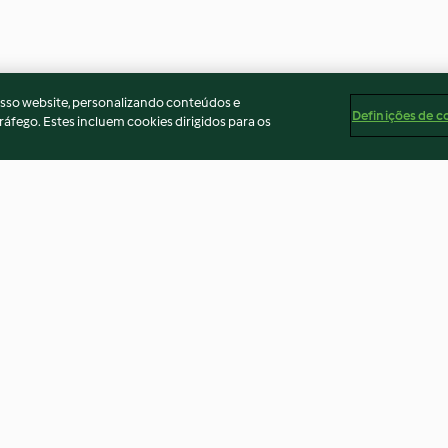
osso website, personalizando conteúdos e
Definições de c
ráfego. Estes incluem cookies dirigidos para os
Arroz integral
Saltear carne de
3.0
(35)
4.7
(23)