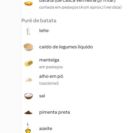
batata (de casca vermelha p/ fritar)
cortada em pedaços (4 cm aprox.) (ver dica)
Puré de batata
leite
caldo de legumes líquido
manteiga
em pedaços
alho em pó
(opcional)
sal
pimenta preta
azeite