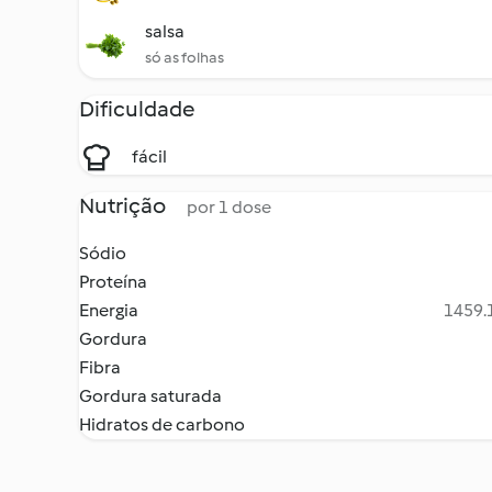
salsa
só as folhas
Dificuldade
fácil
Nutrição
por 1 dose
Sódio
Proteína
Energia
1459.1
Gordura
Fibra
Gordura saturada
Hidratos de carbono