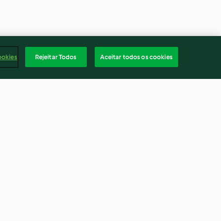
ookies
Rejeitar Todos
Aceitar todos os cookies
 vaca em tiras
Mistura clássica de especiarias
para pão, trituração ligeira
4.5
(2)