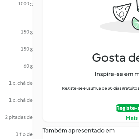
1000 g
150 g
150 g
Gosta de
60 g
Inspire-se em m
1 c. chá de
Registe-se e usufrua de 30 dias gratui
1 c. chá de
Registe-
2 pitadas de
Mais
Também apresentado em
1 fio de