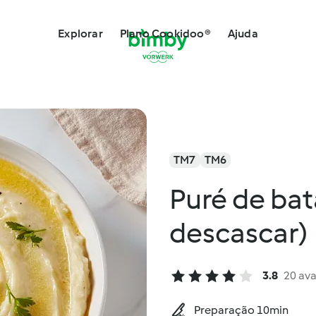
Explorar
Plano Cookidoo®
Ajuda
TM7
TM6
Puré de ba
descascar)
3.8
20 ava
Preparação 10min