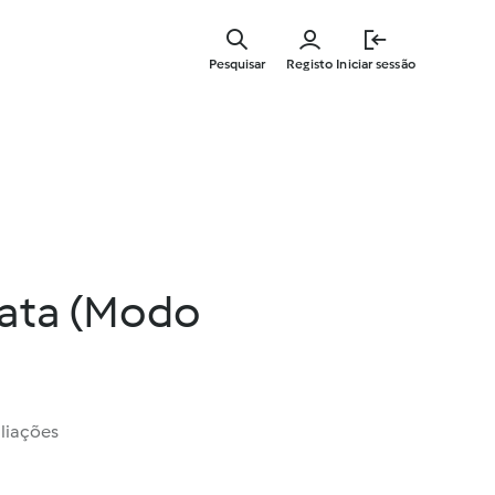
Saltar
para
Pesquisar
Registo
Iniciar sessão
o
conteúdo
principal
tata (Modo
liações