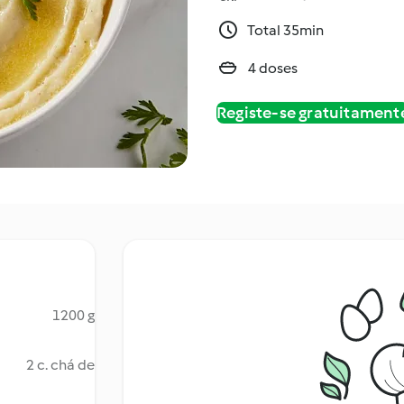
Total 35min
4 doses
Registe-se gratuitament
1200 g
2 c. chá de