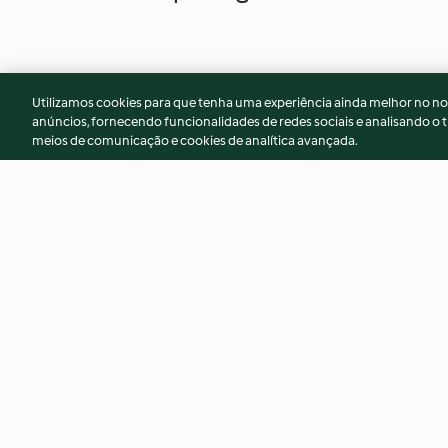
Utilizamos cookies para que tenha uma experiência ainda melhor no n
anúncios, fornecendo funcionalidades de redes sociais e analisando o t
meios de comunicação e cookies de analítica avançada.
Arroz branco modo Panela de
Quindim
Arroz
2.5
(4)
4.5
(2)
© Copyright 2026