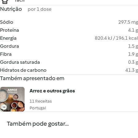
Nutrição
por 1 dose
Sódio
297.5 mg
Proteína
4.1 g
Energia
820.4 kJ / 196.1 kcal
Gordura
1.5 g
Fibra
1.9 g
Gordura saturada
0.3 g
Hidratos de carbono
41.3 g
Também apresentado em
Arroz e outros grãos
11 Receitas
Portugal
Também pode gostar...