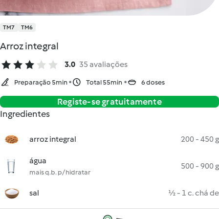
TM7
TM6
Arroz integral
3.0
35 avaliações
Preparação 5min
Total 55min
6 doses
Registe-se gratuitamente
Ingredientes
arroz integral
200 - 450 g
água
500 - 900 g
mais q.b. p/ hidratar
sal
½ - 1 c. chá de