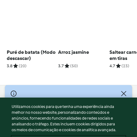
Puré de batata (Modo
Arroz jasmine
Saltear car
descascar)
em tiras
3.8
(20)
3.7
(50)
4.7
(23)
© Copyright 2026
Utilizamos cookies para que tenha uma experiência ainda
Termos de Utilização
melhor no nosso website, personalizando conteúdos e
Aviso sobre Proteção de Dados
anúncios, fornecendo funcionalidades de redes sociais e
Aviso
analisando o tráfego. Estes incluem cookies dirigidos para
os meios de comunicação e cookies de analítica avançada.
Apoio legal