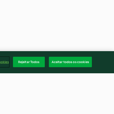
ookies
Rejeitar Todos
Aceitar todos os cookies
a com
Bolo de limão
ocolate