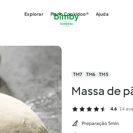
Explorar
Plano Cookidoo®
Ajuda
TM7
TM6
TM5
Massa de p
4.6
14 ava
Preparação 5min