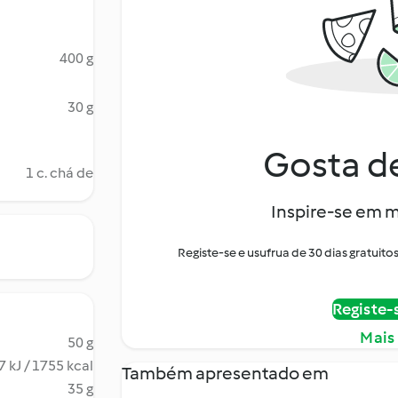
400 g
30 g
Gosta de
1 c. chá de
Inspire-se em m
Registe-se e usufrua de 30 dias gratui
Registe-
Mais
50 g
 kJ / 1755 kcal
Também apresentado em
35 g