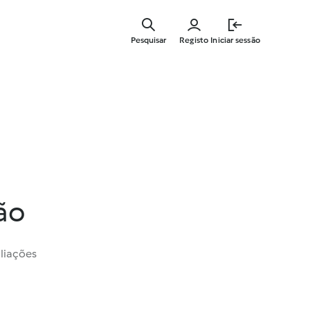
Saltar
para
Pesquisar
Registo
Iniciar sessão
o
conteúdo
principal
ão
liações