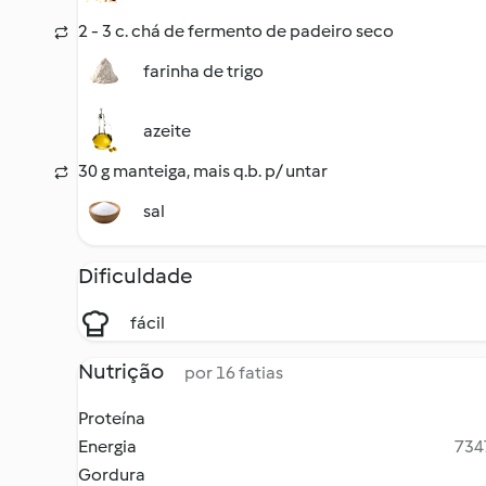
2 - 3 c. chá de fermento de padeiro seco
farinha de trigo
azeite
30 g manteiga, mais q.b. p/ untar
sal
Dificuldade
fácil
Nutrição
por 16 fatias
Proteína
Energia
7347
Gordura