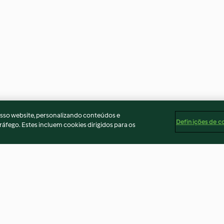
osso website, personalizando conteúdos e
Definições de c
ráfego. Estes incluem cookies dirigidos para os
onhesa
Molho holandês
Bolo de cenour
cobertura de ch