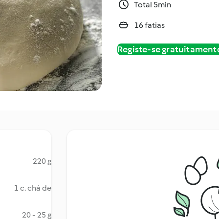
Total 5min
16 fatias
Registe-se gratuitament
220 g
1 c. chá de
20 - 25 g