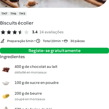
TM7
TM6
TM5
Biscuits écolier
3.4
24 avaliações
Preparação 5min
Total 20min
30 pièces
Registe-se gratuitamente
Ingredientes
400 g de chocolat au lait
détaillé en morceaux
100 g de sucre en poudre
200 g de beurre
coupé en morceaux