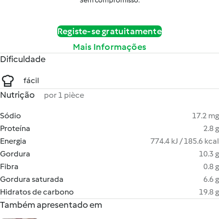
Sem compromisso.
Registe-se gratuitamente
Mais Informações
Dificuldade
fácil
Nutrição
por 1 pièce
Sódio
17.2 mg
Proteína
2.8 g
Energia
774.4 kJ / 185.6 kcal
Gordura
10.3 g
Fibra
0.8 g
Gordura saturada
6.6 g
Hidratos de carbono
19.8 g
Também apresentado em