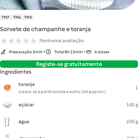
TM7
TM6
TM5
Sorvete de champanhe e toranja
Nenhuma avaliação
Preparação 5min
Total 8h 15min
6 doses
Registe-se gratuitamente
Ingredientes
toranja
1
(casca, só a parte laranja e sumo 160 g aprox.)
açúcar
140 g
água
230 g