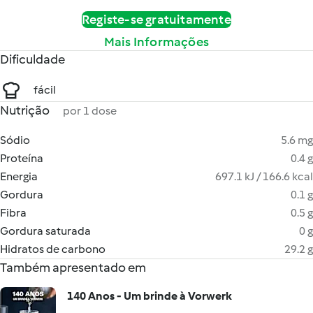
Registe-se gratuitamente
Mais Informações
Dificuldade
fácil
Nutrição
por 1 dose
Sódio
5.6 mg
Proteína
0.4 g
Energia
697.1 kJ / 166.6 kcal
Gordura
0.1 g
Fibra
0.5 g
Gordura saturada
0 g
Hidratos de carbono
29.2 g
Também apresentado em
140 Anos - Um brinde à Vorwerk