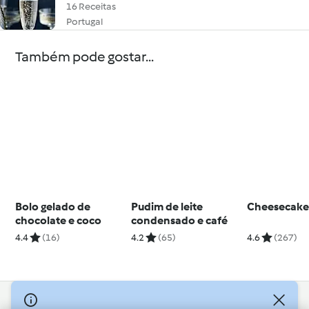
16 Receitas
Portugal
Também pode gostar...
Bolo gelado de
Pudim de leite
Cheesecake
chocolate e coco
condensado e café
4.4
(16)
4.2
(65)
4.6
(267)
© Copyright 2026