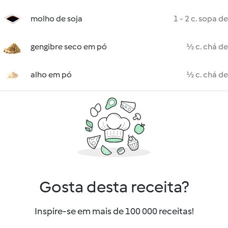
molho de soja
1 - 2 c. sopa de
gengibre seco em pó
½ c. chá de
alho em pó
½ c. chá de
Gosta desta receita?
Inspire-se em mais de 100 000 receitas!