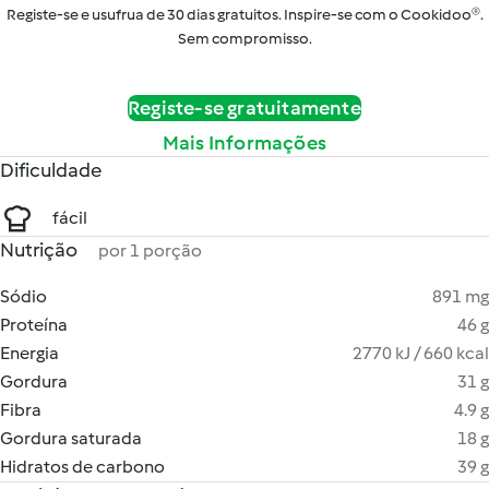
Registe-se e usufrua de 30 dias gratuitos. Inspire-se com o Cookidoo®.
Sem compromisso.
Registe-se gratuitamente
Mais Informações
Dificuldade
fácil
Nutrição
por 1 porção
Sódio
891 mg
Proteína
46 g
Energia
2770 kJ / 660 kcal
Gordura
31 g
Fibra
4.9 g
Gordura saturada
18 g
Hidratos de carbono
39 g