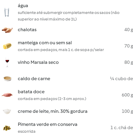
água
suficiente até submergir completamente os sacos (não
superior ao nível máximo de 2L)
chalotas
40 g
manteiga com ou sem sal
70 g
cortada em pedaços, mais 1 c. de sopa p/ selar
vinho Marsala seco
80 g
caldo de carne
¼ cubo de
batata doce
600 g
cortada em pedaços (2-3 cm aprox.)
creme de leite, mín. 30% gordura
100 g
Pimenta verde em conserva
1 c. chá de
escorrida