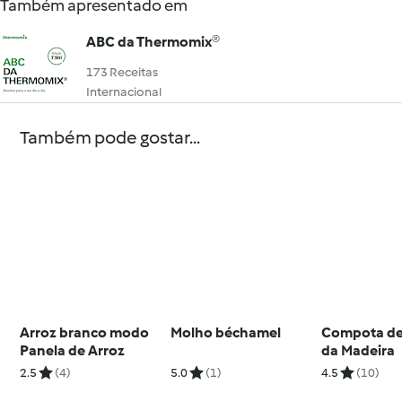
Também apresentado em
ABC da Thermomix®
173 Receitas
Internacional
Também pode gostar...
Arroz branco modo
Molho béchamel
Compota de
Panela de Arroz
da Madeira
2.5
(4)
5.0
(1)
4.5
(10)