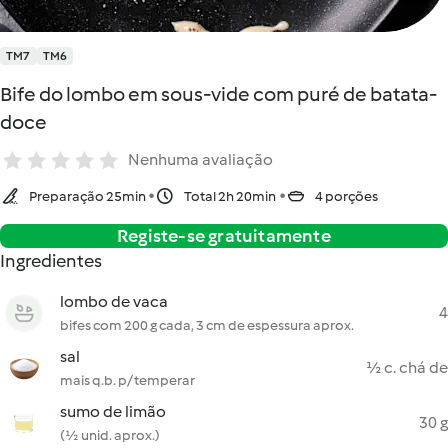
TM7
TM6
Bife do lombo em sous-vide com puré de batata-
doce
Nenhuma avaliação
Preparação 25min
Total 2h 20min
4 porções
Registe-se gratuitamente
Ingredientes
lombo de vaca
4
bifes com 200 g cada, 3 cm de espessura aprox.
sal
½ c. chá de
mais q.b. p/ temperar
sumo de limão
30 g
(½ unid. aprox.)