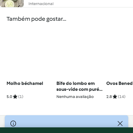
Internacional
Também pode gostar...
Molho béchamel
Bife do lombo em
Ovos Bened
sous-vide com puré
de batata-doce
5.0
(1)
Nenhuma avaliação
2.8
(14)
© Copyright 2026