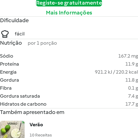
Registe-se gratuitamente
Mais Informações
Dificuldade
fácil
Nutrição
por 1 porção
Sódio
167.2 mg
Proteína
11.9 g
Energia
921.2 kJ / 220.2 kcal
Gordura
11.8 g
Fibra
0.1 g
Gordura saturada
7.4 g
Hidratos de carbono
17.7 g
Também apresentado em
Verão
10 Receitas