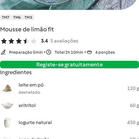
TM7
TM6
TM5
Mousse de limão fit
3.4
5 avaliações
Preparação 5min
Total 2h 10min
4 porções
Registe-se gratuitamente
Ingredientes
leite em pó
120 g
desnatado
eritritol
60 g
iogurte natural
450 g