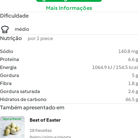
Mais Informações
Dificuldade
médio
Nutrição
por 1 piece
Sódio
140.8 mg
Proteína
6.6 g
Energia
1064.9 kJ / 254.5 kcal
Gordura
5 g
Fibra
1.8 g
Gordura saturada
2.6 g
Hidratos de carbono
46.5 g
Também apresentado em
Best of Easter
28 Receitas
Reino Unido e Irlanda