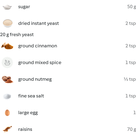
sugar
50 g
dried instant yeast
2 tsp
20 g fresh yeast
ground cinnamon
2 tsp
ground mixed spice
1 tsp
ground nutmeg
½ tsp
fine sea salt
1 tsp
large egg
1
raisins
70 g