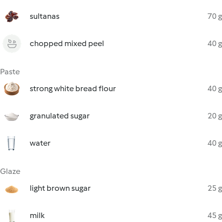
sultanas
70 g
chopped mixed peel
40 g
Paste
strong white bread flour
40 g
granulated sugar
20 g
water
40 g
Glaze
light brown sugar
25 g
milk
45 g