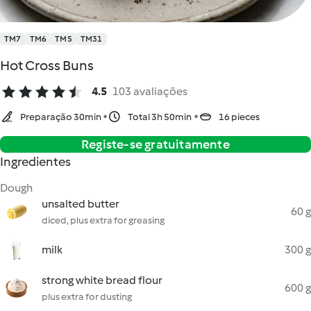
TM7
TM6
TM5
TM31
Hot Cross Buns
4.5
103 avaliações
Preparação 30min
Total 3h 50min
16 pieces
Registe-se gratuitamente
Ingredientes
Dough
unsalted butter
60 g
diced, plus extra for greasing
milk
300 g
strong white bread flour
600 g
plus extra for dusting