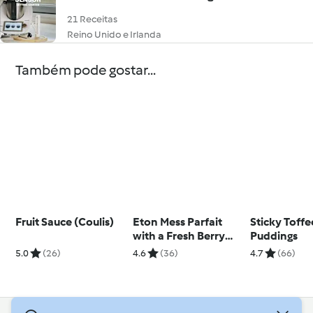
21 Receitas
Reino Unido e Irlanda
Também pode gostar...
Fruit Sauce (Coulis)
Eton Mess Parfait
Sticky Toffe
with a Fresh Berry
Puddings
Sauce
5.0
(26)
4.6
(36)
4.7
(66)