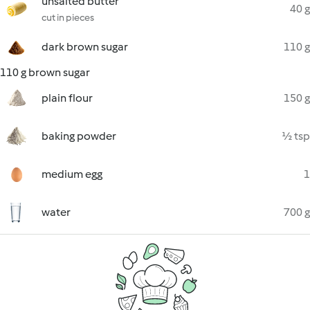
unsalted butter
40 g
cut in pieces
dark brown sugar
110 g
110 g brown sugar
plain flour
150 g
baking powder
½ tsp
medium egg
1
water
700 g