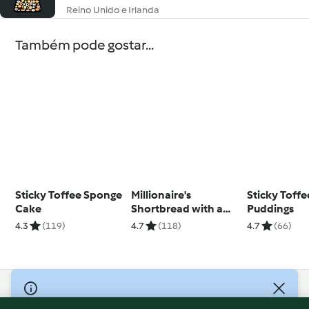
Reino Unido e Irlanda
Também pode gostar...
Sticky Toffee Sponge
Millionaire's
Sticky Toffe
Cake
Shortbread with a
Puddings
Twist
4.3
(119)
4.7
(118)
4.7
(66)
© Copyright 2026