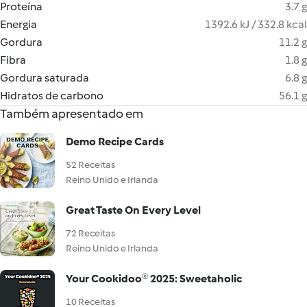
Proteína
3.7 g
Energia
1392.6 kJ / 332.8 kcal
Gordura
11.2 g
Fibra
1.8 g
Gordura saturada
6.8 g
Hidratos de carbono
56.1 g
Também apresentado em
Demo Recipe Cards
52 Receitas
Reino Unido e Irlanda
Great Taste On Every Level
72 Receitas
Reino Unido e Irlanda
Your Cookidoo® 2025: Sweetaholic
10 Receitas