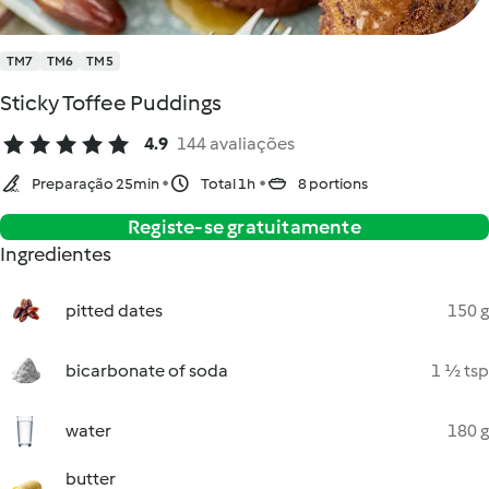
TM7
TM6
TM5
Sticky Toffee Puddings
4.9
144 avaliações
Preparação 25min
Total 1h
8 portions
Registe-se gratuitamente
Ingredientes
pitted dates
150 g
bicarbonate of soda
1 ½ tsp
water
180 g
butter