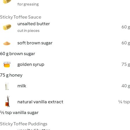
for greasing
Sticky Toffee Sauce
unsalted butter
60 g
cut in pieces
soft brown sugar
60 g
60 g brown sugar
golden syrup
75 g
75 g honey
milk
40 g
natural vanilla extract
¼ tsp
½ tsp vanilla sugar
Sticky Toffee Puddings