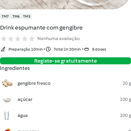
TM7
TM6
TM5
Drink espumante com gengibre
Nenhuma avaliação
Preparação 10min
Total 1h 20min
8 doses
Registe-se gratuitamente
Ingredientes
gengibre fresco
20 g
açúcar
100 g
água
200 g