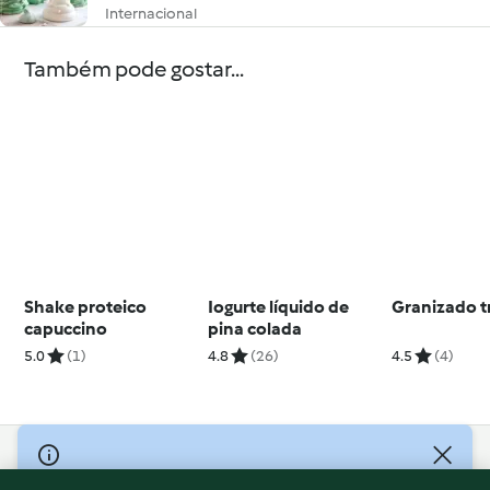
Internacional
Também pode gostar...
Shake proteico
Iogurte líquido de
Granizado t
capuccino
pina colada
5.0
(1)
4.8
(26)
4.5
(4)
© Copyright 2026