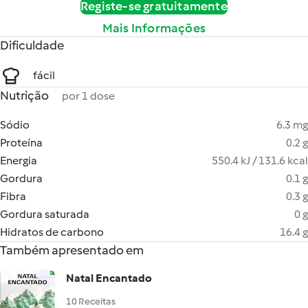
Registe-se gratuitamente
Mais Informações
Dificuldade
fácil
Nutrição
por 1 dose
Sódio
6.3 mg
Proteína
0.2 g
Energia
550.4 kJ / 131.6 kcal
Gordura
0.1 g
Fibra
0.3 g
Gordura saturada
0 g
Hidratos de carbono
16.4 g
Também apresentado em
Natal Encantado
10 Receitas