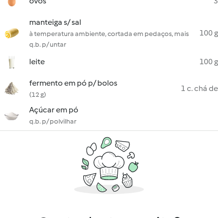
ovos
3
manteiga s/ sal
100 g
à temperatura ambiente, cortada em pedaços, mais
q.b. p/ untar
leite
100 g
fermento em pó p/ bolos
1 c. chá de
(12 g)
Açúcar em pó
q.b. p/ polvilhar