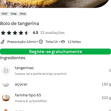
TM7
TM6
TM5
Bolo de tangerina
4.5
23 avaliações
Preparação 10min
Total 1h
12 fatias
Registe-se gratuitamente
Ingredientes
tangerinas
3
(casca, só a parte laranja, e sumo)
açúcar
180 g
farinha tipo 65
300 g
mais q.b. p/ polvilhar