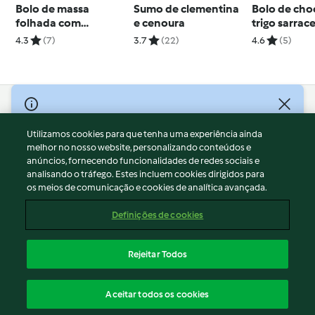
Bolo de massa
Sumo de clementina
Bolo de cho
folhada com
e cenoura
trigo sarrac
chocolate e avelã
crocante
4.3
(7)
3.7
(22)
4.6
(5)
© Copyright 2026
Utilizamos cookies para que tenha uma experiência ainda
Termos de Utilização
melhor no nosso website, personalizando conteúdos e
Aviso sobre Proteção de Dados
anúncios, fornecendo funcionalidades de redes sociais e
Aviso
analisando o tráfego. Estes incluem cookies dirigidos para
os meios de comunicação e cookies de analítica avançada.
Apoio legal
Cookies
Definições de cookies
Conteúdo do relatório
Rescisão do contrato
Rejeitar Todos
Declaração de acessibilidade
Português
Aceitar todos os cookies