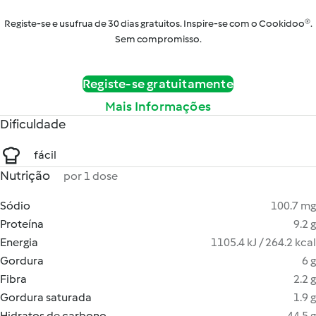
Registe-se e usufrua de 30 dias gratuitos. Inspire-se com o Cookidoo®.
Sem compromisso.
Registe-se gratuitamente
Mais Informações
Dificuldade
fácil
Nutrição
por 1 dose
Sódio
100.7 mg
Proteína
9.2 g
Energia
1105.4 kJ / 264.2 kcal
Gordura
6 g
Fibra
2.2 g
Gordura saturada
1.9 g
Hidratos de carbono
44.5 g