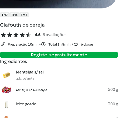
TM7
TM6
TM5
Clafoutis de cereja
4.6
8 avaliações
Preparação 10min
Total 1h 5min
6 doses
Registe-se gratuitamente
Ingredientes
Manteiga s/ sal
q.b. p/ untar
cereja s/ caroço
500 g
leite gordo
300 g