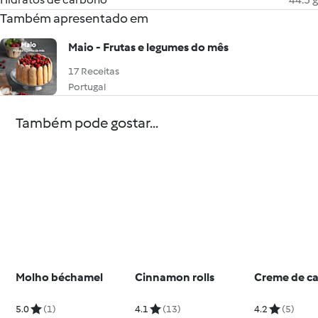
Também apresentado em
Maio - Frutas e legumes do mês
17 Receitas
Portugal
Também pode gostar...
Molho béchamel
Cinnamon rolls
Creme de c
5.0
(1)
4.1
(13)
4.2
(5)