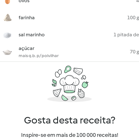
ovos
4
farinha
100 g
sal marinho
1 pitada de
açúcar
70 g
mais q.b. p/ polvilhar
Gosta desta receita?
Inspire-se em mais de 100 000 receitas!