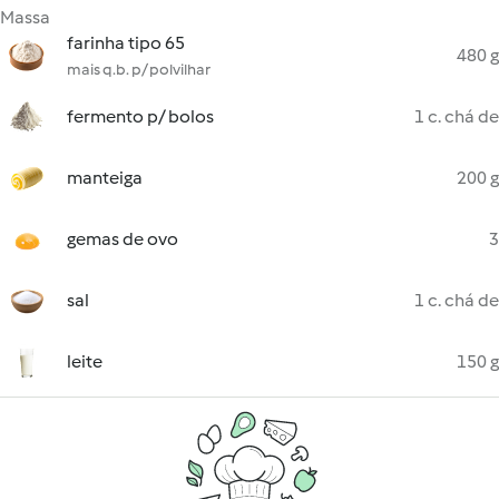
Massa
farinha tipo 65
480 g
mais q.b. p/ polvilhar
fermento p/ bolos
1 c. chá de
manteiga
200 g
gemas de ovo
3
sal
1 c. chá de
leite
150 g