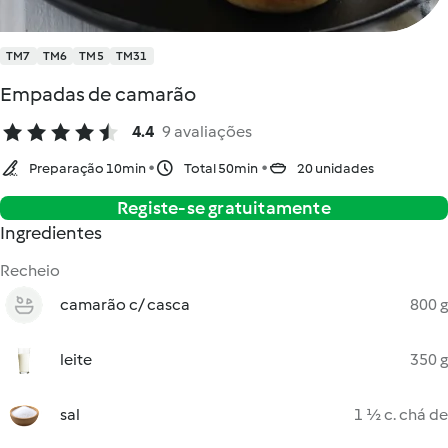
TM7
TM6
TM5
TM31
Empadas de camarão
4.4
9 avaliações
Preparação 10min
Total 50min
20 unidades
Registe-se gratuitamente
Ingredientes
Recheio
camarão c/ casca
800 g
leite
350 g
sal
1 ½ c. chá de