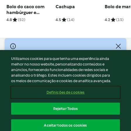
Bolo do caco com
Cachupa
Bolo de mar
hambúrguer e
coleslaw
4.8
(52)
4.5
(14)
4.2
(13)
© Copyright 2026
Utilizamos cookies para que tenha uma experiência ainda
Termos de Utilização
melhor no nosso website, personalizando conteúdos e
Aviso sobre Proteção de Dados
anúncios, fornecendo funcionalidades de redes sociais e
Aviso
analisando o tráfego. Estes incluem cookies dirigidos para
os meios de comunicação e cookies de analítica avançada.
Apoio legal
Cookies
Definições de cookies
Conteúdo do relatório
Rescisão do contrato
Rejeitar Todos
Declaração de acessibilidade
Português
Aceitar todos os cookies