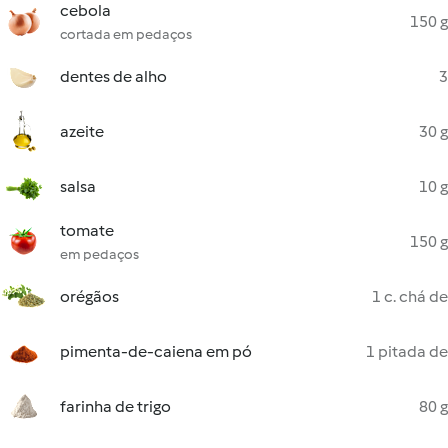
cebola
150 g
cortada em pedaços
dentes de alho
3
azeite
30 g
salsa
10 g
tomate
150 g
em pedaços
orégãos
1 c. chá de
pimenta-de-caiena em pó
1 pitada de
farinha de trigo
80 g