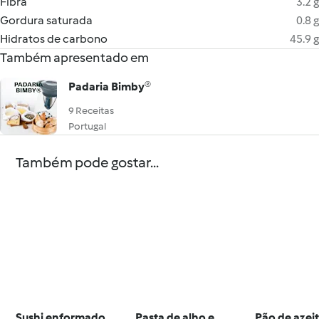
Fibra
3.2 g
Gordura saturada
0.8 g
Hidratos de carbono
45.9 g
Também apresentado em
Padaria Bimby®
9 Receitas
Portugal
Também pode gostar...
Sushi enformado
Pasta de alho e
Pão de azei