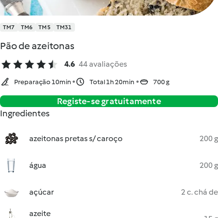
TM7
TM6
TM5
TM31
Pão de azeitonas
4.6
44 avaliações
Preparação 10min
Total 1h 20min
700 g
Registe-se gratuitamente
Ingredientes
azeitonas pretas s/ caroço
200 g
água
200 g
açúcar
2 c. chá de
azeite