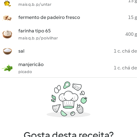
15 g
mais q.b. p/ untar
fermento de padeiro fresco
15 g
farinha tipo 65
400 g
mais q.b. p/ polvilhar
sal
1 c. chá de
manjericão
1 c. chá de
picado
Gosta desta receita?