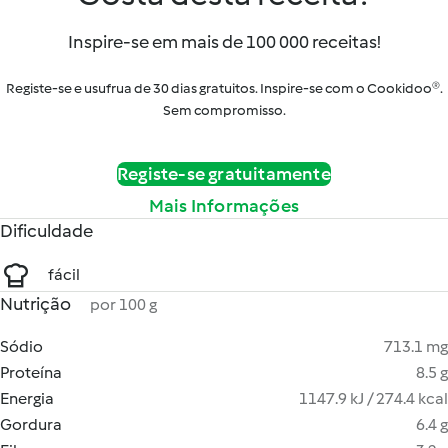
Inspire-se em mais de 100 000 receitas!
Registe-se e usufrua de 30 dias gratuitos. Inspire-se com o Cookidoo®.
Sem compromisso.
Registe-se gratuitamente
Mais Informações
Dificuldade
fácil
Nutrição
por 100 g
Sódio
713.1 mg
Proteína
8.5 g
Energia
1147.9 kJ / 274.4 kcal
Gordura
6.4 g