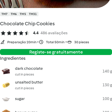
TM7
TM6
TM5
TM31
Chocolate Chip Cookies
4.4
486 avaliações
Preparação 20min
Total 50min
30 pieces
Registe-se gratuitamente
Ingredientes
dark chocolate
140 g
cut in pieces
unsalted butter
130 g
cut in pieces
sugar
100 g