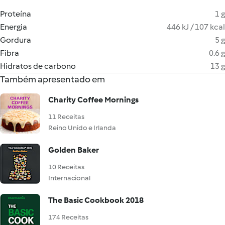
Proteína
1 g
Energia
446 kJ / 107 kcal
Gordura
5 g
Fibra
0.6 g
Hidratos de carbono
13 g
Também apresentado em
Charity Coffee Mornings
11 Receitas
Reino Unido e Irlanda
Golden Baker
10 Receitas
Internacional
The Basic Cookbook 2018
174 Receitas