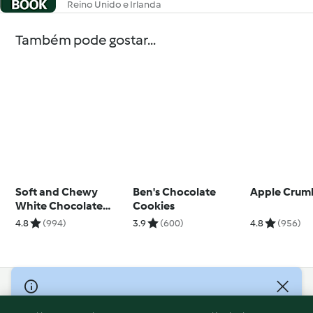
Reino Unido e Irlanda
Também pode gostar...
Soft and Chewy
Ben's Chocolate
Apple Crum
White Chocolate
Cookies
Chip Cookies
4.8
(994)
3.9
(600)
4.8
(956)
© Copyright 2026