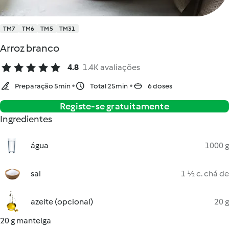
TM7
TM6
TM5
TM31
Arroz branco
4.8
1.4K avaliações
Preparação 5min
Total 25min
6 doses
Registe-se gratuitamente
Ingredientes
água
1000 g
sal
1 ½ c. chá de
azeite (opcional)
20 g
20 g manteiga