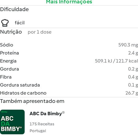
Mais Informações
Dificuldade
fácil
Nutrição
por 1 dose
Sódio
590.3 mg
Proteína
2.4 g
Energia
509.1 kJ / 121.7 kcal
Gordura
0.2 g
Fibra
0.4 g
Gordura saturada
0.1 g
Hidratos de carbono
26.7 g
Também apresentado em
ABC Da Bimby®
175 Receitas
Portugal