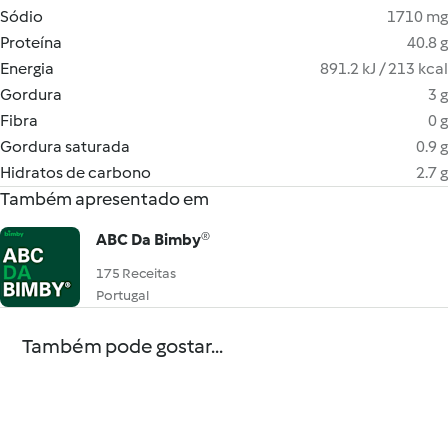
Sódio
1710 mg
Proteína
40.8 g
Energia
891.2 kJ / 213 kcal
Gordura
3 g
Fibra
0 g
Gordura saturada
0.9 g
Hidratos de carbono
2.7 g
Também apresentado em
ABC Da Bimby®
175 Receitas
Portugal
Também pode gostar...