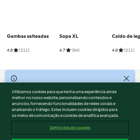
Gambas salteadas
Sopa XL
Caldo de le
4.8
(311)
4.7
(84)
4.8
(211)
© Copyright 2026
Utilizamos cookies para que tenha uma experiência ainda
Termos de Utilização
melhor no nosso website, personalizando conteúdos e
Aviso sobre Proteção de Dados
anúncios, fornecendo funcionalidades de redes sociais e
Aviso
analisando o tráfego. Estes incluem cookies dirigidos para
os meios de comunicação e cookies de analítica avançada.
Apoio legal
Cookies
Definições de cookies
Conteúdo do relatório