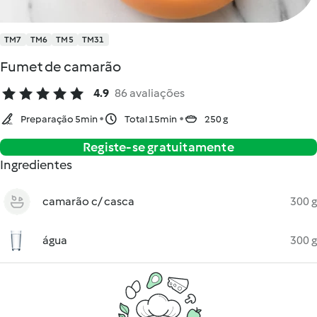
TM7
TM6
TM5
TM31
Fumet de camarão
4.9
86 avaliações
Preparação 5min
Total 15min
250 g
Registe-se gratuitamente
Ingredientes
camarão c/ casca
300 g
água
300 g