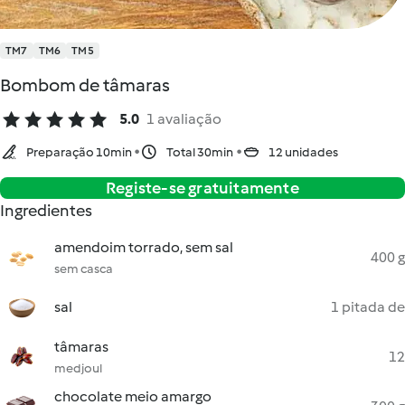
TM7
TM6
TM5
Bombom de tâmaras
5.0
1 avaliação
Preparação 10min
Total 30min
12 unidades
Registe-se gratuitamente
Ingredientes
amendoim torrado, sem sal
400 g
sem casca
sal
1 pitada de
tâmaras
12
medjoul
chocolate meio amargo