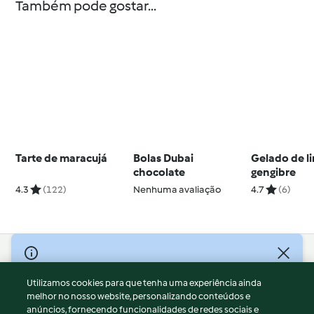
Também pode gostar...
Tarte de maracujá
Bolas Dubai
Gelado de 
chocolate
gengibre
4.3
(122)
Nenhuma avaliação
4.7
(6)
© Copyright 2026
Utilizamos cookies para que tenha uma experiência ainda
Termos de Utilização
melhor no nosso website, personalizando conteúdos e
Aviso sobre Proteção de Dados
anúncios, fornecendo funcionalidades de redes sociais e