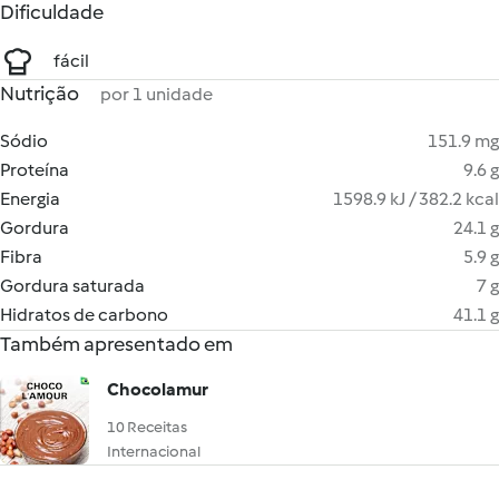
Dificuldade
fácil
Nutrição
por 1 unidade
Sódio
151.9 mg
Proteína
9.6 g
Energia
1598.9 kJ / 382.2 kcal
Gordura
24.1 g
Fibra
5.9 g
Gordura saturada
7 g
Hidratos de carbono
41.1 g
Também apresentado em
Chocolamur
10 Receitas
Internacional