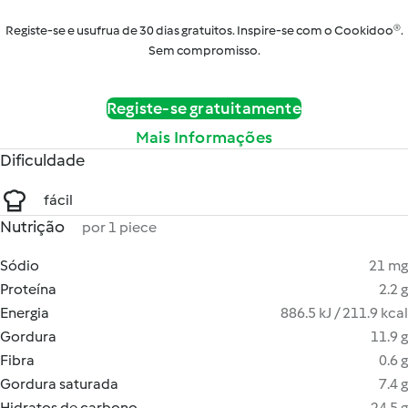
Registe-se e usufrua de 30 dias gratuitos. Inspire-se com o Cookidoo®.
Sem compromisso.
Registe-se gratuitamente
Mais Informações
Dificuldade
fácil
Nutrição
por 1 piece
Sódio
21 mg
Proteína
2.2 g
Energia
886.5 kJ / 211.9 kcal
Gordura
11.9 g
Fibra
0.6 g
Gordura saturada
7.4 g
Hidratos de carbono
24.5 g