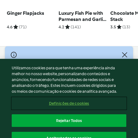
Ginger Flapjacks
Luxury Fish Pie with
Chocolate 
Parmesan and Garlic
Stack
Sweet Potato Mash
4.6
(71)
4.2
(141)
3.5
(13)
© Copyright 2026
Utilizamos cookies para que tenha uma experiência ainda
Termos de Utilização
melhor no nosso website, personalizando conteúdos e
Aviso sobre Proteção de Dados
anúncios, fornecendo funcionalidades de redes sociais e
Aviso
analisando o tráfego. Estes incluem cookies dirigidos para
os meios de comunicação e cookies de analítica avançada.
Apoio legal
Cookies
Definições de cookies
Conteúdo do relatório
Rescisão do contrato
Rejeitar Todos
Declaração de acessibilidade
Português