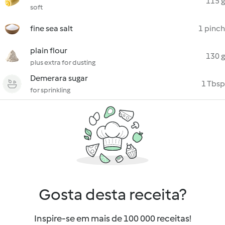
115 g
soft
fine sea salt
1 pinch
plain flour
130 g
plus extra for dusting
Demerara sugar
1 Tbsp
for sprinkling
Gosta desta receita?
Inspire-se em mais de 100 000 receitas!