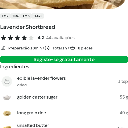
TM7
TM6
TM5
TM31
Lavender Shortbread
4.2
44 avaliações
Preparação 10min
Total 1h
8 pieces
Registe-se gratuitamente
Ingredientes
edible lavender flowers
1 tsp
dried
golden caster sugar
55 g
long grain rice
40 g
unsalted butter