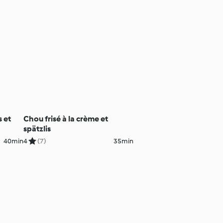
s et
Chou frisé à la crème et
spätzlis
40min
4
(7)
35min