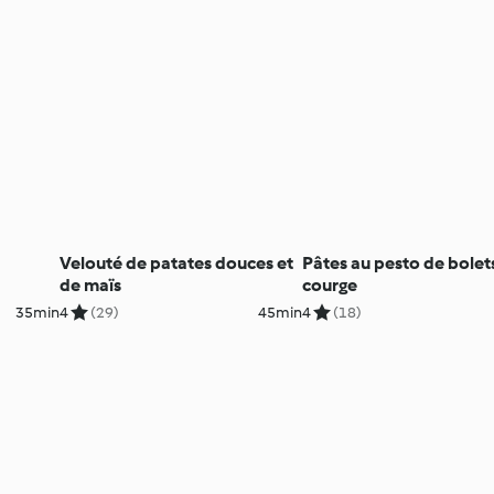
Velouté de patates douces et
Pâtes au pesto de bolet
de maïs
courge
35min
4
(29)
45min
4
(18)