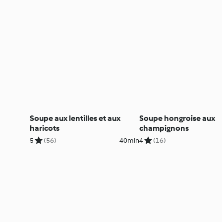
Soupe aux lentilles et aux
Soupe hongroise aux
haricots
champignons
5
(56)
40min
4
(16)