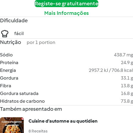
Registe-se gratuitamente
Mais Informações
Dificuldade
fácil
Nutrição
por 1 portion
Sódio
438.7 mg
Proteína
24.9 g
Energia
2957.2 kJ / 706.8 kcal
Gordura
33.1 g
Fibra
13.8 g
Gordura saturada
16.8 g
Hidratos de carbono
73.8 g
Também apresentado em
Cuisine d'automne au quotidien
8 Receitas