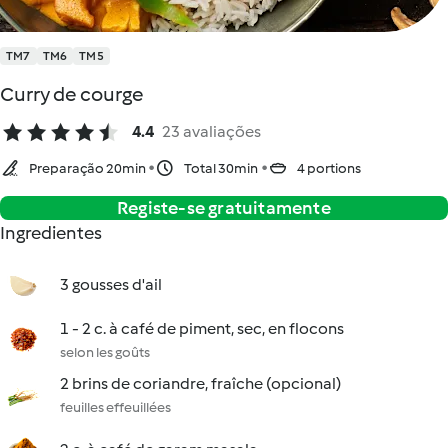
TM7
TM6
TM5
Curry de courge
4.4
23 avaliações
Preparação 20min
Total 30min
4 portions
Registe-se gratuitamente
Ingredientes
3 gousses d'ail
1 - 2 c. à café de piment, sec, en flocons
selon les goûts
2 brins de coriandre, fraîche (opcional)
feuilles effeuillées