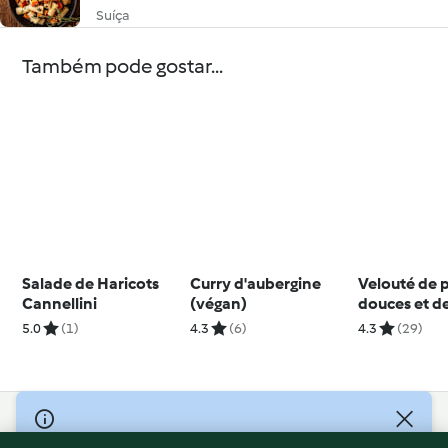
Suíça
Também pode gostar...
Salade de Haricots
Curry d'aubergine
Velouté de 
Cannellini
(végan)
douces et d
5.0
(1)
4.3
(6)
4.3
(29)
© Copyright 2026