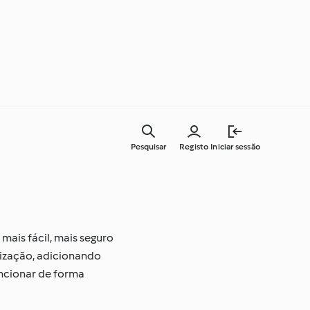
Pesquisar
Registo
Iniciar sessão
Cozinha para todos os dias
ais fácil, mais seguro
lização, adicionando
uncionar de forma
Aprenda com o Cookidoo®