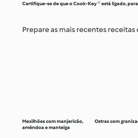
Certifique-se de que o Cook-Key ® está ligado, par
Prepare as mais recentes receita
Mexilhões com manjericão,
Ostras com graniza
amêndoa e manteiga