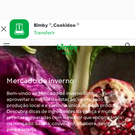
Bimby ®, Cookidoo ®
Transferir
Menu
Pesquisar
Mercado de inverno
Bem-vindo ao Mercado de inverno Bimby®. Vamos
aproveitar o melhor da estação, valorizando a
produção local e a essência única de cada produto.
Descubra dicas de ingredientes da época e muitas
receitas preparadas com o melhor que encontrámos
no mercado: batata, couve-flor, abóbora, acelga, maçã,
pera e laranja.