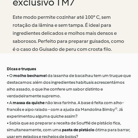
exclusivo TM7
Este modo permite cozinhar até 100° C, sem
rotação da lâmina e sem tampa. É ideal para
ingredientes delicados e molhos mais densos e
saborosos. Perfeito para preparar guisados, como
é o caso do Guisado de peru com crosta filo.
Dicas e truques
• O
molho bechamel
da lasanha de bacalhau tem um truque que
destacamos: além dos ingredientes habituais acrescentámos
alho assado, o que lhe confere um sabor distinto e
verdadeiramente supremo.
• A
massa da quiche
não leva farinha. A base é feita com alho-
francês e aipo ralado - com a ajuda da Mandolina Bimby®. Já
experimentou alguma quiche assim?
• Sabia que ao preparar a receita de Soufflé de pistácio fica,
simultaneamente, com uma
pasta de pistácio
ótima para barrar,
usar em gelados e recheios de bolos?