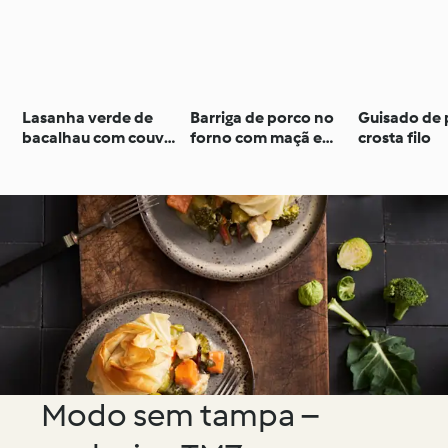
Lasanha verde de
Barriga de porco no
Guisado de
bacalhau com couves
forno com maçã e
crosta filo
e béchamel de alho
puré de aipo e
assado
abóbora
Modo sem tampa –