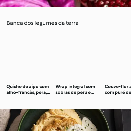
Banca dos legumes da terra
Quiche de aipo com
Wrap integral com
Couve-flor 
alho-francês, pera,
sobras de peru e
com puré de
presunto e feta
beringela