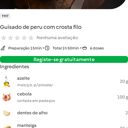
TM7
Guisado de peru com crosta filo
Nenhuma avaliação
Preparação 15min
Total 1h 50min
6 doses
Registe-se gratuitamente
Ingredientes
azeite
20 g
mais q.b. p/ pincelar
cebola
100 g
cortada em pedaços
dentes de alho
2
manteiga