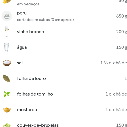
30 g
em pedaços
peru
650 g
cortado em cubos (3 cm aprox.)
vinho branco
200 g
água
150 g
sal
1 ½ c. chá de
folha de louro
1
folhas de tomilho
1 c. chá de
mostarda
1 c. chá de
couves-de-bruxelas
150 g