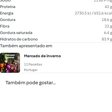
Sódio
1136.9 mg
Proteína
42 g
Energia
2730.5 kJ / 652.6 kcal
Gordura
18.6 g
Fibra
22 g
Gordura saturada
6.4 g
Hidratos de carbono
83.9 g
Também apresentado em
Mercado de inverno
12 Receitas
Portugal
Também pode gostar...