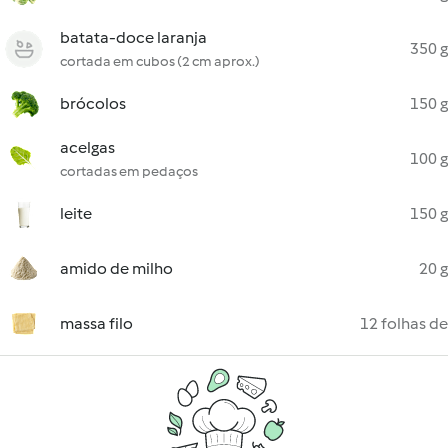
batata-doce laranja
350 g
cortada em cubos (2 cm aprox.)
brócolos
150 g
acelgas
100 g
cortadas em pedaços
leite
150 g
amido de milho
20 g
massa filo
12 folhas de