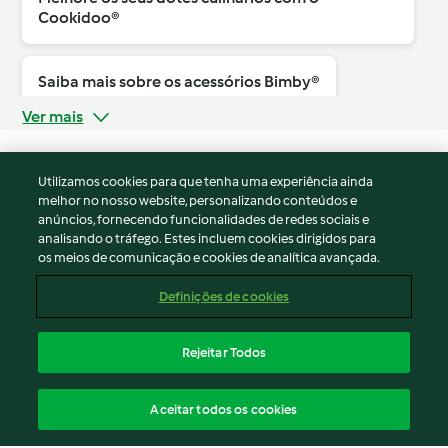
Cookidoo®
Saiba mais sobre os acessórios Bimby®
Ver mais
Utilizamos cookies para que tenha uma experiência ainda
melhor no nosso website, personalizando conteúdos e
© Copyright 2026
anúncios, fornecendo funcionalidades de redes sociais e
analisando o tráfego. Estes incluem cookies dirigidos para
Termos de Utilização
os meios de comunicação e cookies de analítica avançada.
Aviso sobre Proteção de Dados
Aviso
Definições de cookies
Apoio legal
Cookies
Rejeitar Todos
Conteúdo do relatório
Rescisão do contrato
Aceitar todos os cookies
Declaração de acessibilidade