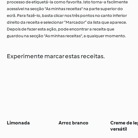
processo de etiquetá-la como favorita. Isto torna-a facilmente
acessível na secção "As minhas receitas" na parte superior do
ecrã. Para fazê-lo, basta clicar nos três pontos no canto inferior
direito da receita e selecionar “Marcador” da lista que aparece.
Depois de fazer esta ação, pode encontrar a receita que
guardou na secção "As minhas receitas", a qualquer momento.
Experimente marcar estas receitas.
Limonada
Arroz branco
Creme de l
versátil