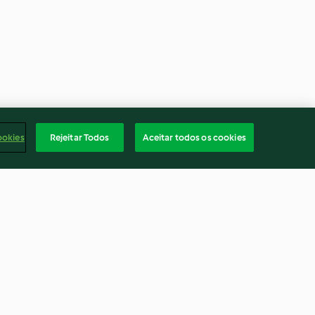
ookies
Rejeitar Todos
Aceitar todos os cookies
es
Panquecas
4.8
(1.2K)