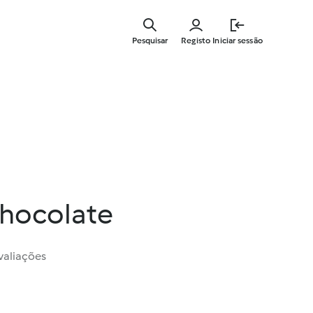
Saltar
para
Pesquisar
Registo
Iniciar sessão
o
conteúdo
principal
chocolate
valiações