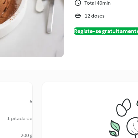
Total 40min
12 doses
Registe-se gratuitament
6
1 pitada de
200 g