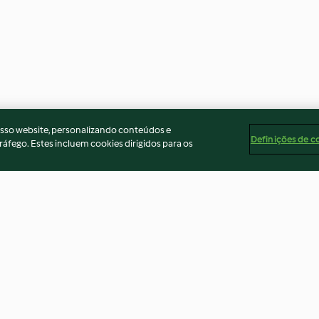
osso website, personalizando conteúdos e
Definições de c
ráfego. Estes incluem cookies dirigidos para os
Mousse de chocolate
Creme de legum
4.6
(624)
4.7
(563)