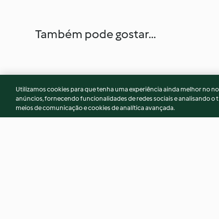
Também pode gostar...
Utilizamos cookies para que tenha uma experiência ainda melhor no n
anúncios, fornecendo funcionalidades de redes sociais e analisando o t
meios de comunicação e cookies de analítica avançada.
Leite creme
Arroz de tomate
4.8
(1.6K)
4.0
(748)