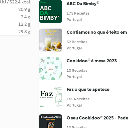
 kJ / 322.4 kcal
ABC Da Bimby®
20.9 g
175 Receitas
2.4 g
Portugal
12.2 g
29.8 g
Confiamos no que é feito em
52 Receitas
Portugal
Cookidoo® à mesa 2023
10 Receitas
Portugal
Faz o que te apetece
165 Receitas
Portugal
O seu Cookidoo® 2025 - Pade
10 Receitas