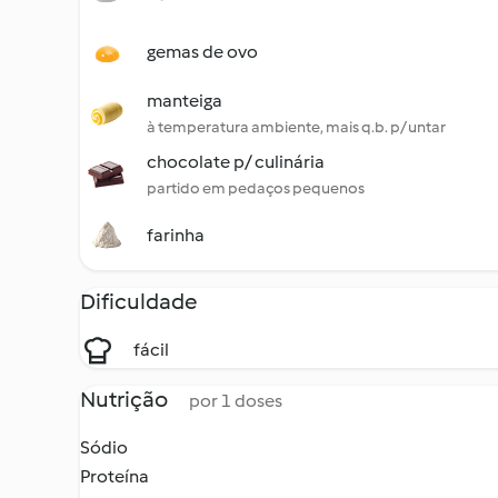
gemas de ovo
manteiga
à temperatura ambiente, mais q.b. p/ untar
chocolate p/ culinária
partido em pedaços pequenos
farinha
Dificuldade
fácil
Nutrição
por 1 doses
Sódio
Proteína