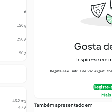
6
150 g
250 g
Gosta de
50 g
Inspire-se em m
Registe-se e usufrua de 30 dias gratui
Registe-
Mais
43.2 mg
Também apresentado em
4.7 g