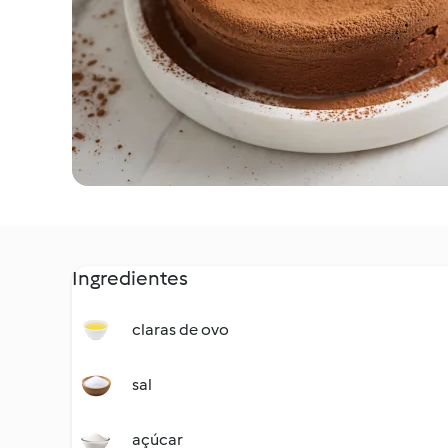
Ingredientes
claras de ovo
sal
açúcar