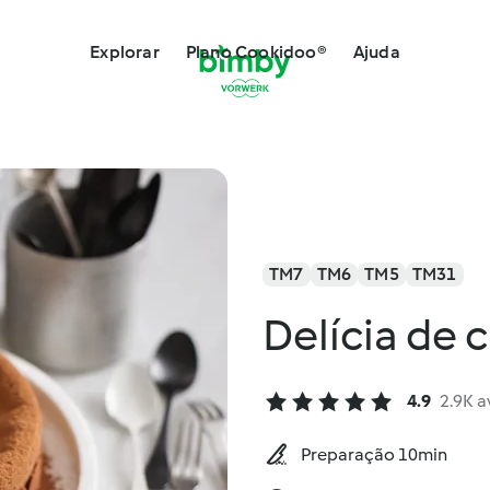
Explorar
Plano Cookidoo®
Ajuda
TM7
TM6
TM5
TM31
Delícia de 
4.9
2.9K a
Preparação 10min