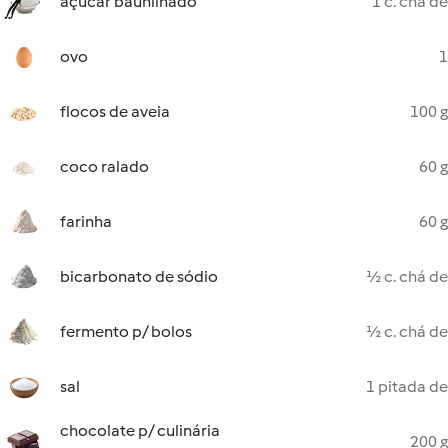
açúcar baunilhado
1 c. chá de
ovo
1
flocos de aveia
100 g
coco ralado
60 g
farinha
60 g
bicarbonato de sódio
½ c. chá de
fermento p/ bolos
½ c. chá de
sal
1 pitada de
chocolate p/ culinária
200 g