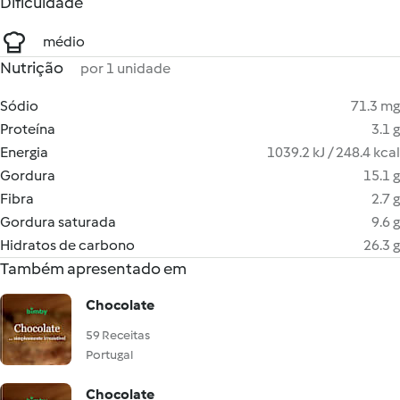
Dificuldade
médio
Nutrição
por 1 unidade
Sódio
71.3 mg
Proteína
3.1 g
Energia
1039.2 kJ / 248.4 kcal
Gordura
15.1 g
Fibra
2.7 g
Gordura saturada
9.6 g
Hidratos de carbono
26.3 g
Também apresentado em
Chocolate
59 Receitas
Portugal
Chocolate