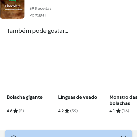
59 Receitas
Portugal
Também pode gostar...
Bolacha gigante
Línguas de veado
Monstro da
bolachas
4.6
(5)
4.2
(39)
4.1
(16)