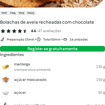
TM7
TM6
TM5
TM31
Bolachas de aveia recheadas com chocolate
4.6
47 avaliações
Preparação 25min
Total 50min
16 unidades
Registe-se gratuitamente
Ingredientes
manteiga
130 g
à temperatura ambiente
açúcar mascavado
150 g
açúcar
50 g