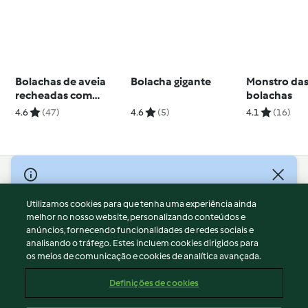
Bolachas de aveia
Bolacha gigante
Monstro da
recheadas com
bolachas
chocolate
4.6
(47)
4.6
(5)
4.1
(16)
© Copyright 2026
Utilizamos cookies para que tenha uma experiência ainda
Termos de Utilização
melhor no nosso website, personalizando conteúdos e
Aviso sobre Proteção de Dados
anúncios, fornecendo funcionalidades de redes sociais e
Aviso
analisando o tráfego. Estes incluem cookies dirigidos para
os meios de comunicação e cookies de analítica avançada.
Apoio legal
Cookies
Definições de cookies
Conteúdo do relatório