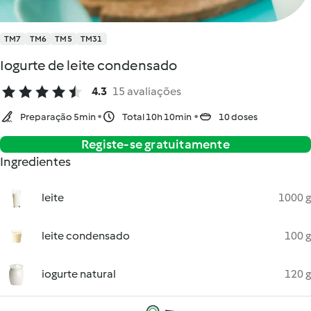
TM7
TM6
TM5
TM31
Iogurte de leite condensado
4.3
15 avaliações
Preparação 5min
Total 10h 10min
10 doses
Registe-se gratuitamente
Ingredientes
leite
1000 g
leite condensado
100 g
iogurte natural
120 g