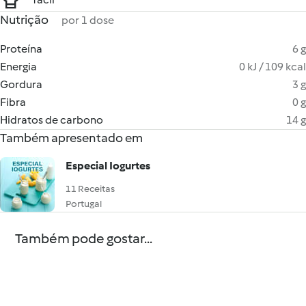
Nutrição
por 1 dose
Proteína
6 g
Energia
0 kJ / 109 kcal
Gordura
3 g
Fibra
0 g
Hidratos de carbono
14 g
Também apresentado em
Especial Iogurtes
11 Receitas
Portugal
Também pode gostar...