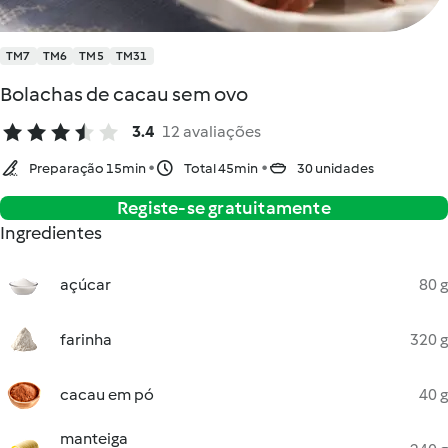
TM7
TM6
TM5
TM31
Bolachas de cacau sem ovo
3.4
12 avaliações
Preparação 15min
Total 45min
30 unidades
Registe-se gratuitamente
Ingredientes
açúcar
80 g
farinha
320 g
cacau em pó
40 g
manteiga