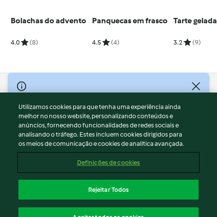
Bolachas do advento
Panquecas em frasco
Tarte gelada
4.0
(8)
4.5
(4)
3.2
(9)
© Copyright 2026
Utilizamos cookies para que tenha uma experiência ainda
Termos de Utilização
melhor no nosso website, personalizando conteúdos e
Aviso sobre Proteção de Dados
anúncios, fornecendo funcionalidades de redes sociais e
Aviso
analisando o tráfego. Estes incluem cookies dirigidos para
os meios de comunicação e cookies de analítica avançada.
Apoio legal
Cookies
Definições de cookies
Conteúdo do relatório
Rescisão do contrato
Rejeitar Todos
Declaração de acessibilidade
Português