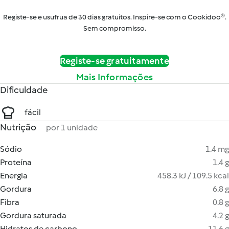
Registe-se e usufrua de 30 dias gratuitos. Inspire-se com o Cookidoo®.
Sem compromisso.
Registe-se gratuitamente
Mais Informações
Dificuldade
fácil
Nutrição
por 1 unidade
Sódio
1.4 mg
Proteína
1.4 g
Energia
458.3 kJ / 109.5 kcal
Gordura
6.8 g
Fibra
0.8 g
Gordura saturada
4.2 g
Hidratos de carbono
11.6 g