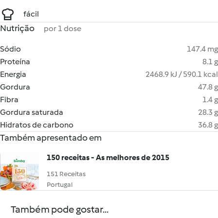
fácil
Nutrição
por 1 dose
Sódio
147.4 mg
Proteína
8.1 g
Energia
2468.9 kJ / 590.1 kcal
Gordura
47.8 g
Fibra
1.4 g
Gordura saturada
28.3 g
Hidratos de carbono
36.8 g
Também apresentado em
150 receitas - As melhores de 2015
151 Receitas
Portugal
Também pode gostar...