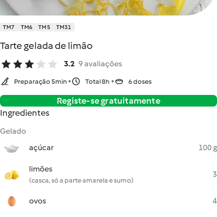
TM7
TM6
TM5
TM31
Tarte gelada de limão
3.2
9 avaliações
Preparação 5min
Total 8h
6 doses
Registe-se gratuitamente
Ingredientes
Gelado
açúcar
100 g
limões
3
(casca, só a parte amarela e sumo)
ovos
4