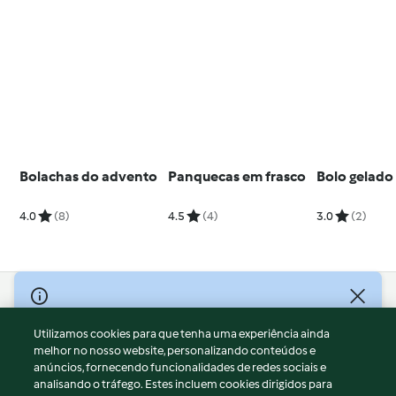
Bolachas do advento
Panquecas em frasco
Bolo gelado
4.0
(8)
4.5
(4)
3.0
(2)
© Copyright 2026
Utilizamos cookies para que tenha uma experiência ainda
Termos de Utilização
melhor no nosso website, personalizando conteúdos e
Aviso sobre Proteção de Dados
anúncios, fornecendo funcionalidades de redes sociais e
Aviso
analisando o tráfego. Estes incluem cookies dirigidos para