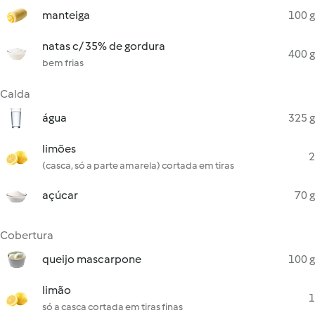
manteiga
100 g
natas c/ 35% de gordura
400 g
bem frias
Calda
água
325 g
limões
2
(casca, só a parte amarela) cortada em tiras
açúcar
70 g
Cobertura
queijo mascarpone
100 g
limão
1
só a casca cortada em tiras finas