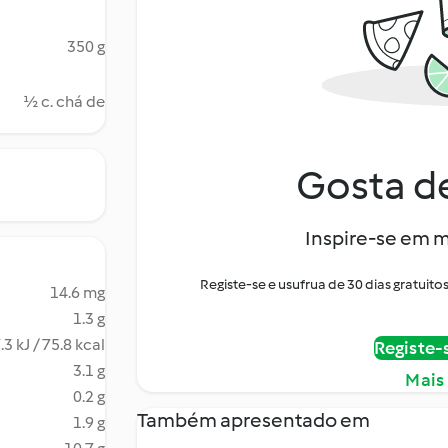
350 g
½ c. chá de
Gosta de
Inspire-se em m
Registe-se e usufrua de 30 dias gratui
14.6 mg
1.3 g
.3 kJ / 75.8 kcal
Registe-
3.1 g
Mais
0.2 g
Também apresentado em
1.9 g