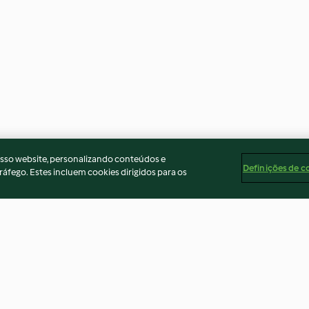
osso website, personalizando conteúdos e
Definições de c
ráfego. Estes incluem cookies dirigidos para os
rutos
Sopa da pedra
Creme de leite 
chocolate