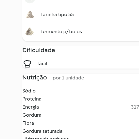
farinha tipo 55
fermento p/ bolos
Dificuldade
fácil
Nutrição
por 1 unidade
Sódio
Proteína
Energia
317
Gordura
Fibra
Gordura saturada