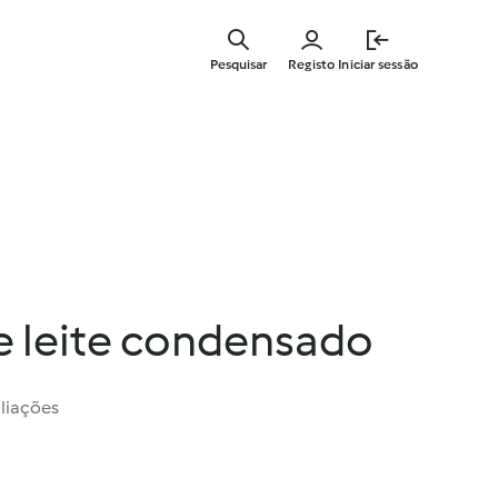
Saltar
para
Pesquisar
Registo
Iniciar sessão
o
conteúdo
principal
e leite condensado
liações