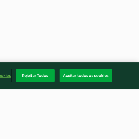
ookies
Rejeitar Todos
Aceitar todos os cookies
de coco e
Iogurte líquido de stracciatella