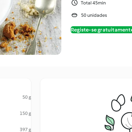
Total 45min
50 unidades
Registe-se gratuitament
50 g
150 g
397 g