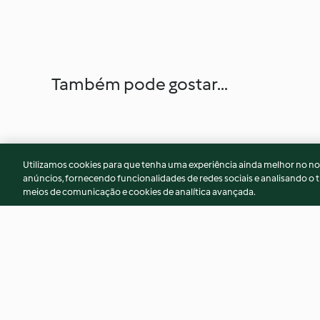
Também pode gostar...
Utilizamos cookies para que tenha uma experiência ainda melhor no n
anúncios, fornecendo funcionalidades de redes sociais e analisando o t
meios de comunicação e cookies de analítica avançada.
Árvores de bolachas
Bolo mármore de f
vermelhos