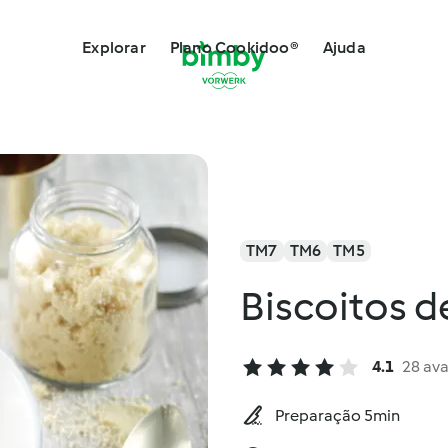
Explorar
Plano Cookidoo®
Ajuda
TM7
TM6
TM5
Biscoitos d
4.1
28 ava
Preparação 5min