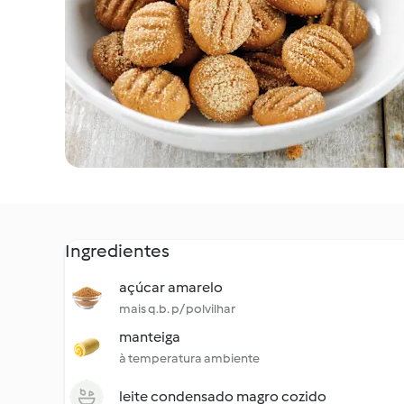
Ingredientes
açúcar amarelo
mais q.b. p/ polvilhar
manteiga
à temperatura ambiente
leite condensado magro cozido