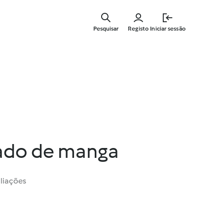
Saltar
para
Pesquisar
Registo
Iniciar sessão
o
conteúdo
principal
lado de manga
liações