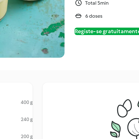
Total 5min
6 doses
Registe-se gratuitament
400 g
240 g
200 g