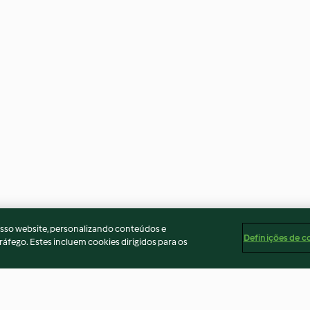
osso website, personalizando conteúdos e
Definições de c
ráfego. Estes incluem cookies dirigidos para os