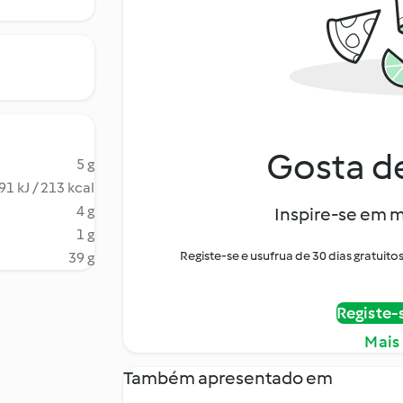
Gosta de
5 g
91 kJ / 213 kcal
4 g
Inspire-se em m
1 g
Registe-se e usufrua de 30 dias gratui
39 g
Registe-
Mais
Também apresentado em