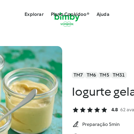
Explorar
Plano Cookidoo®
Ajuda
TM7
TM6
TM5
TM31
Iogurte ge
4.8
62 ava
Preparação 5min