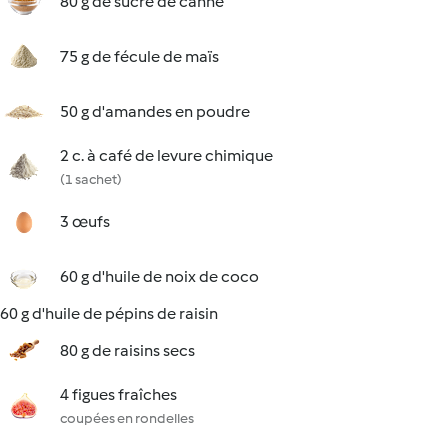
80 g de sucre de canne
75 g de fécule de maïs
50 g d'amandes en poudre
2 c. à café de levure chimique
(1 sachet)
3 œufs
60 g d'huile de noix de coco
60 g d'huile de pépins de raisin
80 g de raisins secs
4 figues fraîches
coupées en rondelles