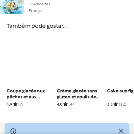
15 Receitas
França
Também pode gostar...
Coupe glacée aux
Crème glacée sans
Cake aux fi
pêches et aux
gluten et coulis de
abricots
cerises
4.9
(7)
4.0
(4)
3.3
(12)