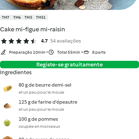
TM7
TM6
TM5
TM31
Cake mi-figue mi-raisin
4.7
54 avaliações
Preparação 10min
Total 55min
8 parts
Registe-se gratuitamente
Ingredientes
80 g de beurre demi-sel
et un peu pour le moule
125 g de farine d'épeautre
et un peu pour le moule
100 g de pommes
coupée en morceaux