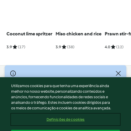
Coconut lime spritzer
Miso chicken and rice
Prawn stir-f
3.9
(17)
3.9
(38)
4.0
(12)
© Copyright 2026
Utilizamos cookies para que tenha uma experiência ainda
Termos de Utilização
melhor no nosso website, personalizando conteúdos e
Aviso sobre Proteção de Dados
anúncios, fornecendo funcionalidades de redes sociais e
Aviso
analisando o tráfego. Estes incluem cookies dirigidos para
os meios de comunicação e cookies de analítica avançada.
Apoio legal
Cookies
Definições de cookies
Conteúdo do relatório