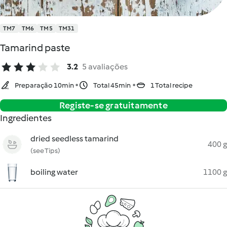
TM7
TM6
TM5
TM31
Tamarind paste
3.2
5 avaliações
Preparação 10min
Total 45min
1 Total recipe
Registe-se gratuitamente
Ingredientes
dried seedless tamarind
400 g
(see Tips)
boiling water
1100 g