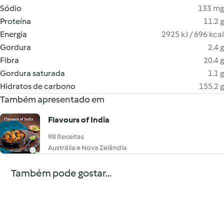
Sódio
133 mg
Proteína
11.2 g
Energia
2925 kJ / 696 kcal
Gordura
2.4 g
Fibra
20.4 g
Gordura saturada
1.1 g
Hidratos de carbono
155.2 g
Também apresentado em
Flavours of India
98 Receitas
Austrália e Nova Zelândia
Também pode gostar...