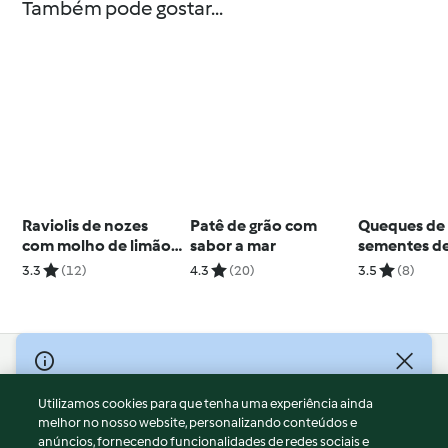
Também pode gostar...
Raviolis de nozes
Patê de grão com
Queques de 
com molho de limão
sabor a mar
sementes de
e coentros
3.3
(12)
4.3
(20)
3.5
(8)
© Copyright 2026
Utilizamos cookies para que tenha uma experiência ainda
Termos de Utilização
melhor no nosso website, personalizando conteúdos e
Aviso sobre Proteção de Dados
anúncios, fornecendo funcionalidades de redes sociais e