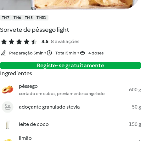
TM7
TM6
TM5
TM31
Sorvete de pêssego light
4.5
8 avaliações
Preparação 5min
Total 5min
4 doses
Registe-se gratuitamente
Ingredientes
pêssego
600 g
cortado em cubos, previamente congelado
adoçante granulado stevia
50 g
leite de coco
150 g
limão