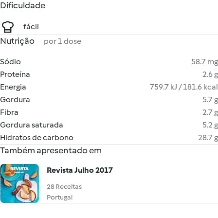
Dificuldade
fácil
Nutrição
por 1 dose
Sódio
58.7 mg
Proteína
2.6 g
Energia
759.7 kJ / 181.6 kcal
Gordura
5.7 g
Fibra
2.7 g
Gordura saturada
5.2 g
Hidratos de carbono
28.7 g
Também apresentado em
Revista Julho 2017
28 Receitas
Portugal