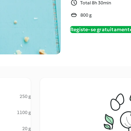
Total 8h 30min
800 g
Registe-se gratuitament
250 g
1100 g
20 g