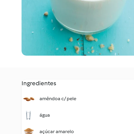
Ingredientes
amêndoa c/ pele
água
açúcar amarelo