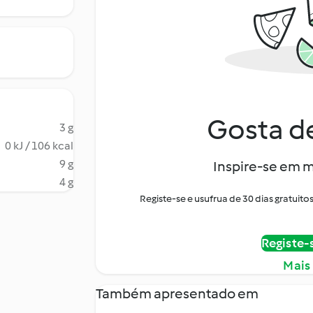
Gosta de
3 g
0 kJ / 106 kcal
9 g
Inspire-se em m
4 g
Registe-se e usufrua de 30 dias gratui
Registe-
Mais
Também apresentado em