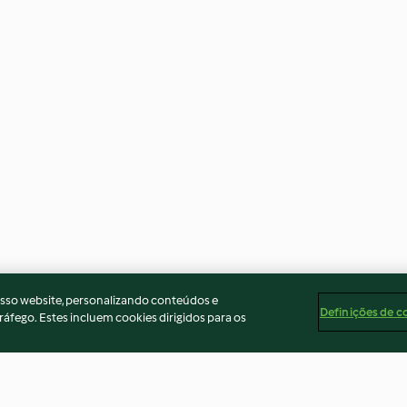
osso website, personalizando conteúdos e
Definições de c
ráfego. Estes incluem cookies dirigidos para os