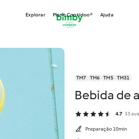
Explorar
Plano Cookidoo®
Ajuda
TM7
TM6
TM5
TM31
Bebida de
4.7
33 ava
Preparação 10min