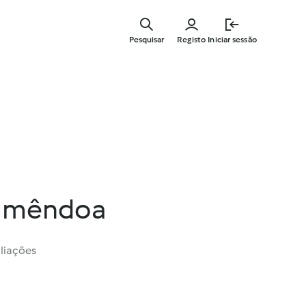
Saltar
para
Pesquisar
Registo
Iniciar sessão
o
conteúdo
principal
 amêndoa
liações