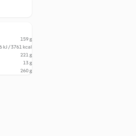
159 g
 kJ / 3761 kcal
221 g
13 g
260 g