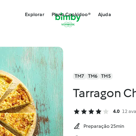
Explorar
Plano Cookidoo®
Ajuda
TM7
TM6
TM5
Tarragon C
4.0
12 ava
Preparação 25min