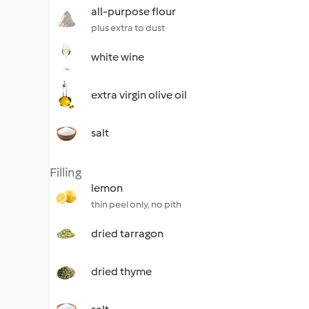
all-purpose flour
plus extra to dust
white wine
extra virgin olive oil
salt
Filling
lemon
thin peel only, no pith
dried tarragon
dried thyme