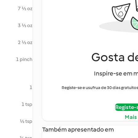
7 ½ oz
3 ½ oz
2 ½ oz
Gosta de
1 pinch
Inspire-se em m
1
Registe-se e usufrua de 30 dias gratui
1 tsp
Registe-
Mais
½ tsp
Também apresentado em