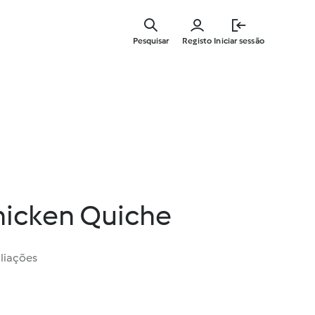
Saltar
para
Pesquisar
Registo
Iniciar sessão
o
conteúdo
principal
hicken Quiche
liações