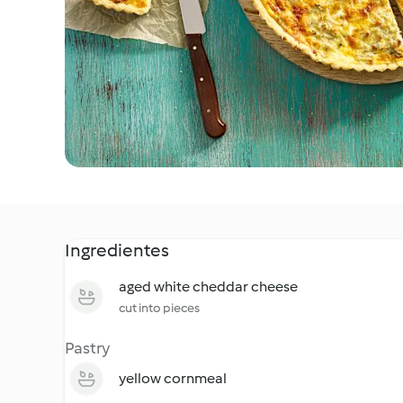
Ingredientes
aged white cheddar cheese
cut into pieces
Pastry
yellow cornmeal