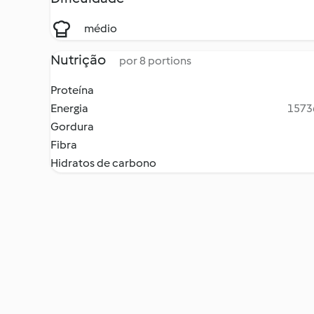
médio
Nutrição
por 8 portions
Proteína
Energia
15736
Gordura
Fibra
Hidratos de carbono