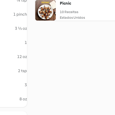
¾ tsp
Picnic
10 Receitas
1 pinch
Estados Unidos
3 ½ oz
1
12 oz
2 tsp
3
8 oz