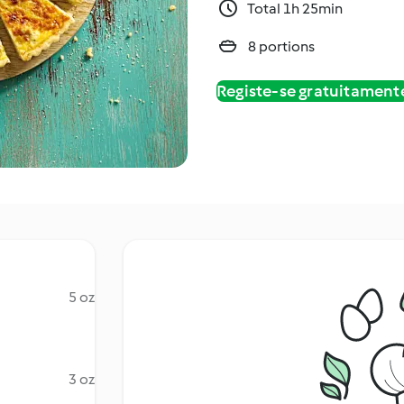
Total 1h 25min
8 portions
Registe-se gratuitament
5 oz
3 oz