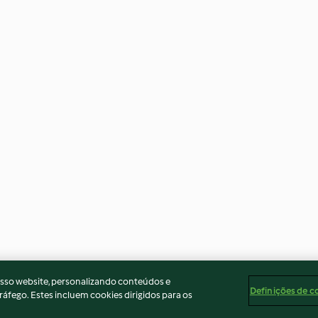
osso website, personalizando conteúdos e
Definições de c
ráfego. Estes incluem cookies dirigidos para os