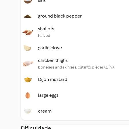
salt
ground black pepper
shallots
halved
garlic clove
chicken thighs
boneless and skinless, cut into pieces (1 in.)
Dijon mustard
large eggs
cream
Dificuldade