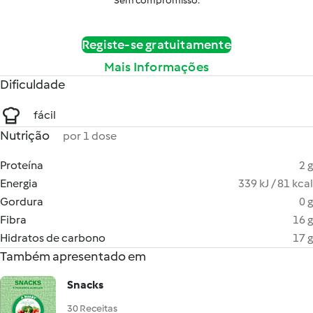
Sem compromisso.
Registe-se gratuitamente
Mais Informações
Dificuldade
fácil
Nutrição
por 1 dose
Proteína
2 g
Energia
339 kJ / 81 kcal
Gordura
0 g
Fibra
16 g
Hidratos de carbono
17 g
Também apresentado em
Snacks
30 Receitas