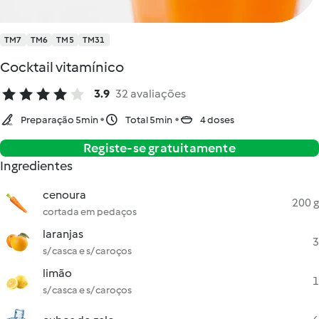
TM7
TM6
TM5
TM31
Cocktail vitamínico
3.9
32 avaliações
Preparação 5min
Total 5min
4 doses
Registe-se gratuitamente
Ingredientes
cenoura
200 g
cortada em pedaços
laranjas
3
s/ casca e s/ caroços
limão
1
s/ casca e s/ caroços