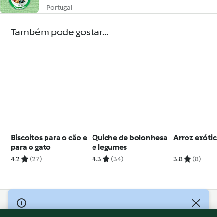
Portugal
Também pode gostar...
Biscoitos para o cão e
Quiche de bolonhesa
Arroz exóti
para o gato
e legumes
4.2
(27)
4.3
(34)
3.8
(8)
© Copyright 2026