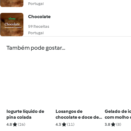
Portugal
Chocolate
59 Receitas
Portugal
Também pode gostar...
Iogurte líquido de
Losangos de
Gelado de i
pina colada
chocolate e doce de
com molho 
leite
caramelo
4.8
(26)
4.3
(11)
3.8
(8)