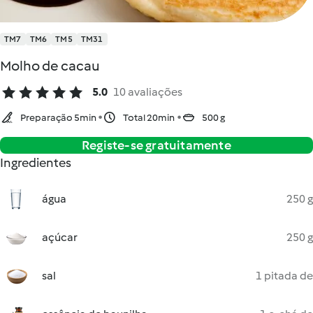
TM7
TM6
TM5
TM31
Molho de cacau
5.0
10 avaliações
Preparação 5min
Total 20min
500 g
Registe-se gratuitamente
Ingredientes
água
250 g
açúcar
250 g
sal
1 pitada de