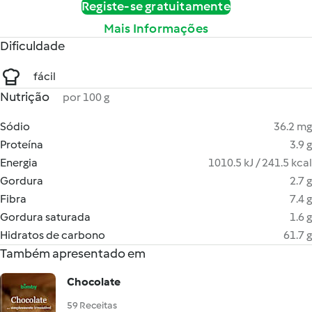
Registe-se gratuitamente
Mais Informações
Dificuldade
fácil
Nutrição
por 100 g
Sódio
36.2 mg
Proteína
3.9 g
Energia
1010.5 kJ / 241.5 kcal
Gordura
2.7 g
Fibra
7.4 g
Gordura saturada
1.6 g
Hidratos de carbono
61.7 g
Também apresentado em
Chocolate
59 Receitas